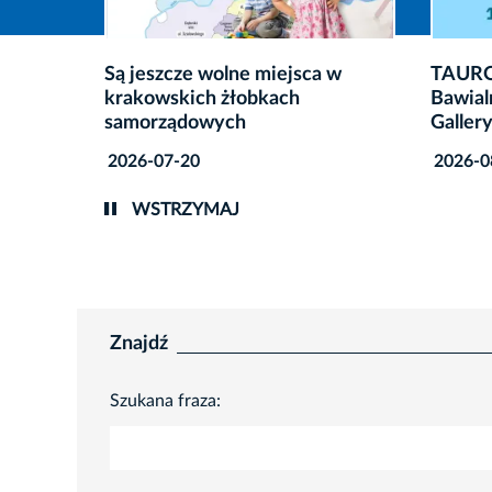
 w
TAURON Arena Kraków otwiera
Szkoln
Bawialnię Sztuki – 52 Tubes
oczach
Gallery
2026-0
2026-08-05
WSTRZYMAJ
Znajdź
Szukana fraza: