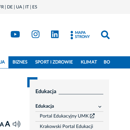
FR
DE
UA
IT
ES
book
Kraków - X
Kraków - YouTube
Kraków - Instagram
Kraków - LinkedIn
MAPA
STRONY
JA
BIZNES
SPORT I ZDROWIE
KLIMAT
BO
Edukacja
Edukacja
rozwiń
Portal Edukacyjny UMK
A
A
Krakowski Portal Edukacji