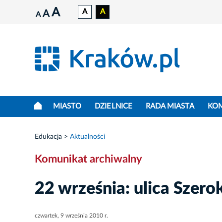
A
A
A
A
A
MIASTO
DZIELNICE
RADA MIASTA
KO
Edukacja
Aktualności
Komunikat archiwalny
22 września: ulica Sze
czwartek, 9 września 2010 r.