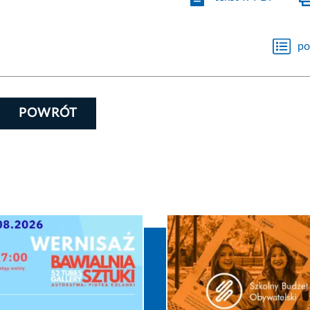
po
POWRÓT