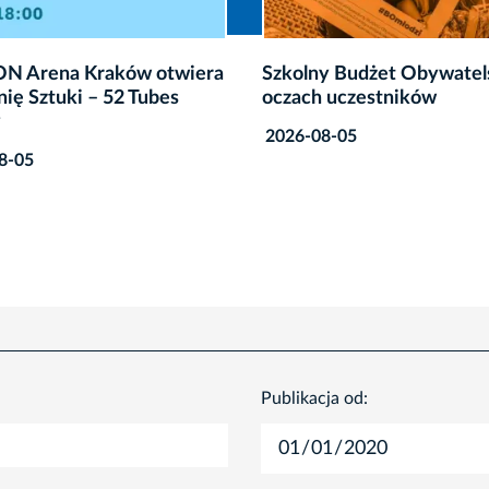
y Budżet Obywatelski w
„Zielone kosiarki” na Za
 uczestników
– zapisz się na warsztaty
8-05
2026-07-02
Publikacja od: