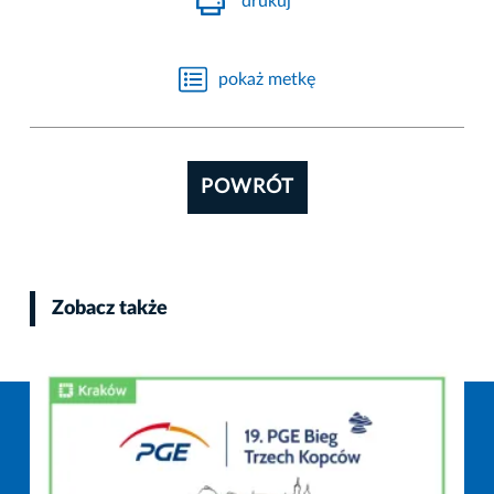
drukuj
pokaż metkę
POWRÓT
Zobacz także