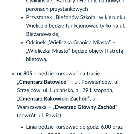
Ćwiklińskiej, Barbary i Heleny, na nowych
peronach przystankowych
Przystanek „Bieżanów Szkoła” w kierunku
Wieliczki będzie funkcjonować tylko na ul.
Bieżanowskiej
Odcinek „Wieliczka Granica Miasta” –
„Wieliczka Miasto” będzie objęty II strefą
biletową.
nr 805
– będzie kursować na trasie
„
Cmentarz Batowice”
– ul. Powstańców, ul.
Strzelców, ul. Lublańska, al. 29 Listopada,
„Cmentarz Rakowicki Zachód”
, ul.
Warszawska –
„Dworzec Główny Zachód
”
(powrót: ul. Pawia)
Linia będzie kursować do godz. 6.00 oraz