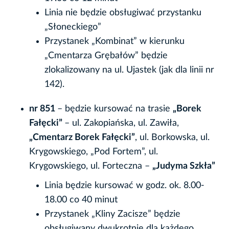
Linia nie będzie obsługiwać przystanku
„Słoneckiego”
Przystanek „Kombinat” w kierunku
„Cmentarza Grębałów” będzie
zlokalizowany na ul. Ujastek (jak dla linii nr
142).
nr 851
– będzie kursować na trasie
„Borek
Fałęcki”
– ul. Zakopiańska, ul. Zawiła,
„Cmentarz Borek Fałęcki”
, ul. Borkowska, ul.
Krygowskiego, „Pod Fortem”, ul.
Krygowskiego, ul. Forteczna –
„Judyma Szkła”
Linia będzie kursować w godz. ok. 8.00-
18.00 co 40 minut
Przystanek „Kliny Zacisze” będzie
obsługiwany dwukrotnie dla każdego