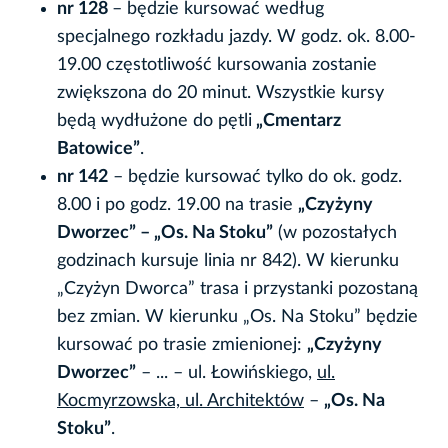
nr 128
– będzie kursować według
specjalnego rozkładu jazdy. W godz. ok. 8.00-
19.00 częstotliwość kursowania zostanie
zwiększona do 20 minut. Wszystkie kursy
będą wydłużone do pętli
„Cmentarz
Batowice”
.
nr 142
– będzie kursować tylko do ok. godz.
8.00 i po godz. 19.00 na trasie
„Czyżyny
Dworzec” – „Os. Na Stoku”
(w pozostałych
godzinach kursuje linia nr 842). W kierunku
„Czyżyn Dworca” trasa i przystanki pozostaną
bez zmian. W kierunku „Os. Na Stoku” będzie
kursować po trasie zmienionej:
„Czyżyny
Dworzec”
– ... – ul. Łowińskiego,
ul.
Kocmyrzowska, ul. Architektów
–
„Os. Na
Stoku”
.