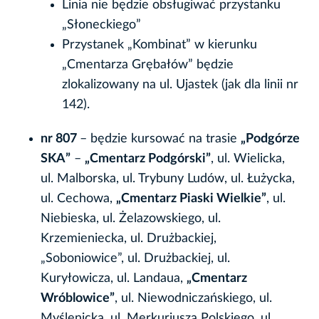
Linia nie będzie obsługiwać przystanku
„Słoneckiego”
Przystanek „Kombinat” w kierunku
„Cmentarza Grębałów” będzie
zlokalizowany na ul. Ujastek (jak dla linii nr
142).
nr 807
– będzie kursować na trasie
„Podgórze
SKA”
–
„Cmentarz Podgórski”
, ul. Wielicka,
ul. Malborska, ul. Trybuny Ludów, ul. Łużycka,
ul. Cechowa,
„Cmentarz Piaski Wielkie”
, ul.
Niebieska, ul. Żelazowskiego, ul.
Krzemieniecka, ul. Drużbackiej,
„Soboniowice”, ul. Drużbackiej, ul.
Kuryłowicza, ul. Landaua,
„Cmentarz
Wróblowice”
, ul. Niewodniczańskiego, ul.
Myślenicka, ul. Merkuriusza Polskiego, ul.