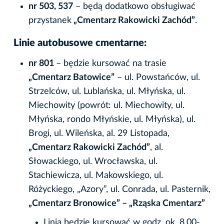
nr 503, 537
– będą dodatkowo obsługiwać
przystanek
„Cmentarz Rakowicki Zachód”
.
Linie autobusowe cmentarne:
nr 801
– będzie kursować na trasie
„Cmentarz Batowice”
– ul. Powstańców, ul.
Strzelców, ul. Lublańska, ul. Młyńska, ul.
Miechowity (powrót: ul. Miechowity, ul.
Młyńska, rondo Młyńskie, ul. Młyńska), ul.
Brogi, ul. Wileńska, al. 29 Listopada,
„Cmentarz Rakowicki Zachód”
, al.
Słowackiego, ul. Wrocławska, ul.
Stachiewicza, ul. Makowskiego, ul.
Różyckiego, „Azory”, ul. Conrada, ul. Pasternik,
„Cmentarz Bronowice” – „Rząska Cmentarz”
Linia będzie kursować w godz. ok. 8.00-