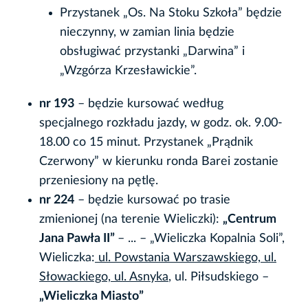
Przystanek „Os. Na Stoku Szkoła” będzie
nieczynny, w zamian linia będzie
obsługiwać przystanki „Darwina” i
„Wzgórza Krzesławickie”.
nr 193
– będzie kursować według
specjalnego rozkładu jazdy, w godz. ok. 9.00-
18.00 co 15 minut. Przystanek „Prądnik
Czerwony” w kierunku ronda Barei zostanie
przeniesiony na pętlę.
nr 224
– będzie kursować po trasie
zmienionej (na terenie Wieliczki):
„Centrum
Jana Pawła II”
– ... – „Wieliczka Kopalnia Soli”,
Wieliczka:
ul. Powstania Warszawskiego, ul.
Słowackiego, ul. Asnyka
, ul. Piłsudskiego –
„Wieliczka Miasto”