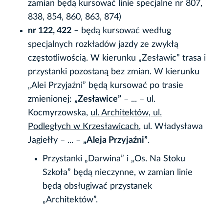
zamian będą kursować linie specjalne nr 807,
838, 854, 860, 863, 874)
nr 122, 422
– będą kursować według
specjalnych rozkładów jazdy ze zwykłą
częstotliwością. W kierunku „Zesławic” trasa i
przystanki pozostaną bez zmian. W kierunku
„Alei Przyjaźni” będą kursować po trasie
zmienionej:
„Zesławice”
– ... – ul.
Kocmyrzowska,
ul. Architektów, ul.
Podległych w Krzesławicach
, ul. Władysława
Jagiełły – ... –
„Aleja Przyjaźni”
.
Przystanki „Darwina” i „Os. Na Stoku
Szkoła” będą nieczynne, w zamian linie
będą obsługiwać przystanek
„Architektów”.