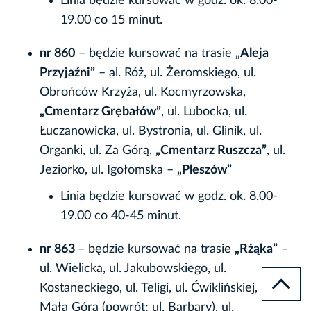
Linia będzie kursować w godz. ok. 8.00-
19.00 co 15 minut.
nr 860
– będzie kursować na trasie
„Aleja
Przyjaźni”
– al. Róż, ul. Żeromskiego, ul.
Obrońców Krzyża, ul. Kocmyrzowska,
„Cmentarz Grębałów”
, ul. Lubocka, ul.
Łuczanowicka, ul. Bystronia, ul. Glinik, ul.
Organki, ul. Za Górą,
„Cmentarz Ruszcza”
, ul.
Jeziorko, ul. Igołomska –
„Pleszów”
Linia będzie kursować w godz. ok. 8.00-
19.00 co 40-45 minut.
nr 863
– będzie kursować na trasie
„Rżąka”
–
ul. Wielicka, ul. Jakubowskiego, ul.
Kostaneckiego, ul. Teligi, ul. Ćwiklińskiej, ul.
Mała Góra (powrót: ul. Barbary), ul.