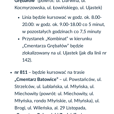
Grębałów”
(powrót: ul. Darwina, ul.
Kocmyrzowska, ul. Łowińskiego, ul. Ujastek)
Linia będzie kursować w godz. ok. 8.00-
20.00: w godz. ok. 9.00-18.00 co 5 minut,
w pozostałych godzinach co 7,5 minuty
Przystanek „Kombinat” w kierunku
„Cmentarza Grębałów” będzie
zlokalizowany na ul. Ujastek (jak dla linii nr
142).
nr 811
– będzie kursować na trasie
„Cmentarz Batowice”
– ul. Powstańców, ul.
Strzelców, ul. Lublańska, ul. Młyńska, ul.
Miechowity (powrót: ul. Miechowity, ul.
Młyńska, rondo Młyńskie, ul. Młyńska), ul.
Brogi, ul. Wileńska, al. 29 Listopada,