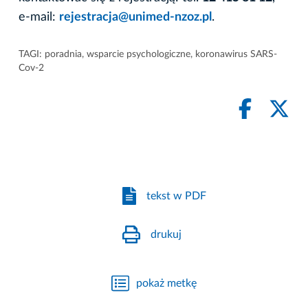
e-mail:
rejestracja@unimed-nzoz.pl
.
TAGI:
poradnia
,
wsparcie psychologiczne
,
koronawirus SARS-
Cov-2
tekst w PDF
drukuj
pokaż metkę