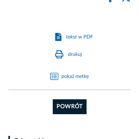
tekst w PDF
drukuj
pokaż metkę
POWRÓT