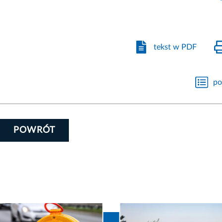
tekst w PDF
po
POWRÓT