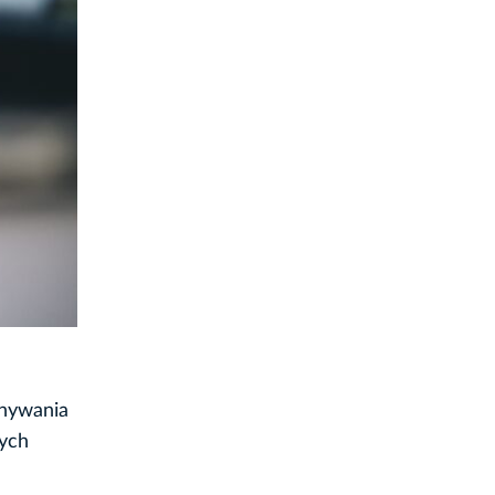
onywania
rych