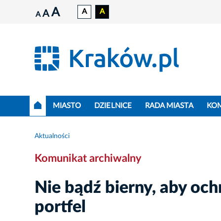
A
A
A
A
A
MIASTO
DZIELNICE
RADA MIASTA
KO
Aktualności
Komunikat archiwalny
Nie bądź bierny, aby oc
portfel