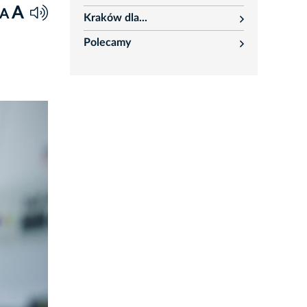
rozwiń
A
A
Kraków dla...
rozwiń
Polecamy
rozwiń