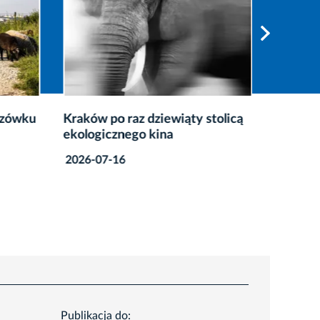
krzówku
Kraków po raz dziewiąty stolicą
Weeken
ekologicznego kina
sprawdź,
2026-07-16
2026-08
Publikacja do: