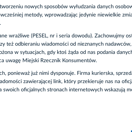
ę w tworzeniu nowych sposobów wyłudzania danych osobo
 wcześniej metody, wprowadzając jedynie niewielkie zmi
.
ne wrażliwe (PESEL, nr i seria dowodu). Zachowujmy os
 czy też odbieraniu wiadomości od nieznanych nadawców,
ona w sytuacjach, gdy ktoś żąda od nas podania danyc
raca uwagę Miejski Rzecznik Konsumentów.
ch, ponieważ już nimi dysponuje. Firma kurierska, sprze
domości zawierającej link, który przekieruje nas na oficj
 na swoich oficjalnych stronach internetowych wskazują m