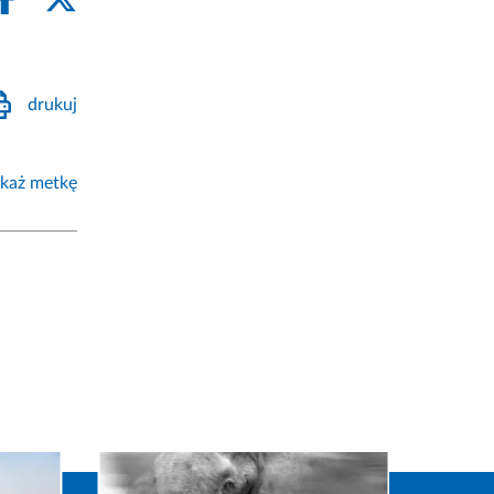
drukuj
każ metkę