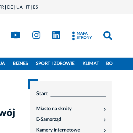
FR
DE
UA
IT
ES
book
Kraków - X
Kraków - YouTube
Kraków - Instagram
Kraków - LinkedIn
MAPA
STRONY
JA
BIZNES
SPORT I ZDROWIE
KLIMAT
BO
Start
Miasto na skróty
swój
rozwiń
E-Samorząd
rozwiń
Kamery internetowe