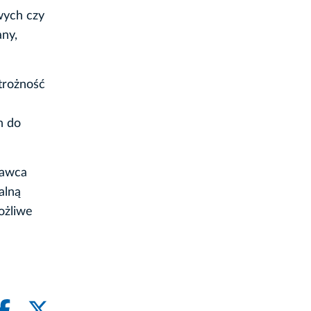
wych czy
any,
trożność
h do
dawca
alną
ożliwe