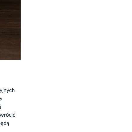
yjnych
y
j
zwrócić
będą