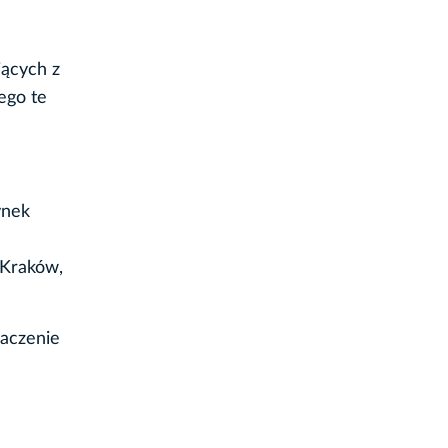
jących z
ego te
ynek
 Kraków,
maczenie