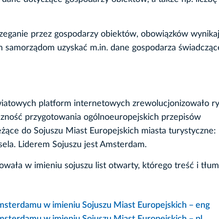
rzeganie przez gospodarzy obiektów, obowiązków wynika
em samorządom uzyskać m.in. dane gospodarza świadcząc
wiatowych platform internetowych zrewolucjonizowało r
czność przygotowania ogólnoeuropejskich przepisów
eżące do Sojuszu Miast Europejskich miasta turystyczne:
sela. Liderem Sojuszu jest Amsterdam.
ła w imieniu sojuszu list otwarty, którego treść i tłu
msterdamu w imieniu Sojuszu Miast Europejskich – eng
msterdamu w imieniu Sojuszu Miast Europejskich – pl