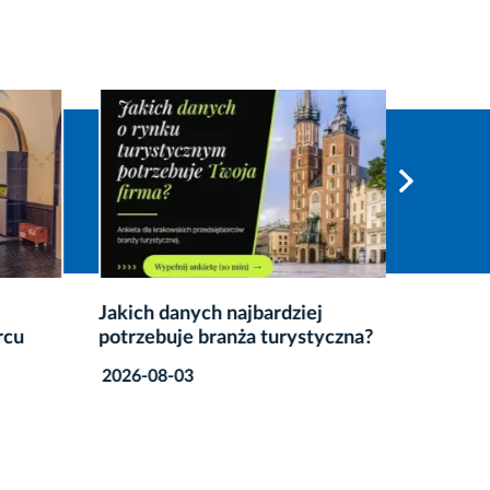
Jakich danych najbardziej
Przed n
rcu
potrzebuje branża turystyczna?
Międzyn
Ludowe
2026-08-03
2026-07