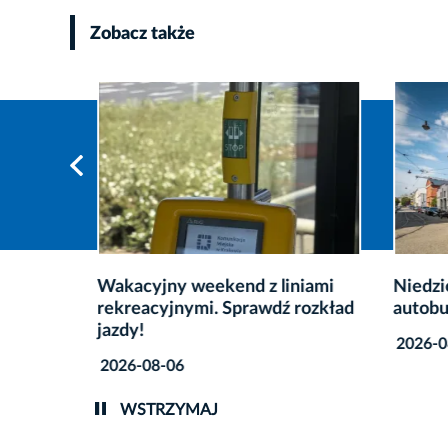
Zobacz także
Wakacyjny weekend z liniami
Niedzi
iało!
rekreacyjnymi. Sprawdź rozkład
autobu
jazdy!
2026-0
2026-08-06
WSTRZYMAJ