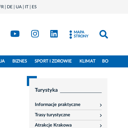
FR
DE
UA
IT
ES
book
Kraków - X
Kraków - YouTube
Kraków - Instagram
Kraków - LinkedIn
MAPA
STRONY
JA
BIZNES
SPORT I ZDROWIE
KLIMAT
BO
Turystyka
Informacje praktyczne
rozwiń
Trasy turystyczne
rozwiń
Atrakcje Krakowa