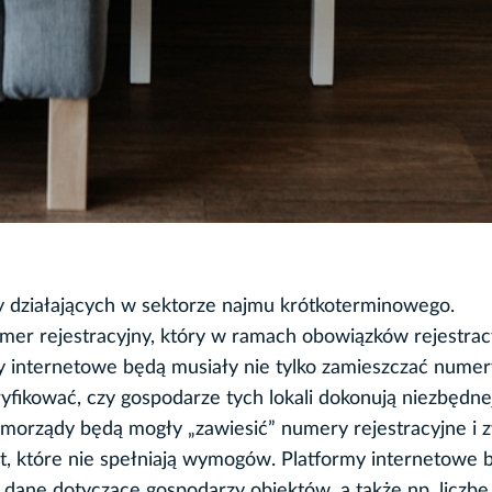
y działających w sektorze najmu krótkoterminowego.
mer rejestracyjny, który w ramach obowiązków rejestrac
y internetowe będą musiały nie tylko zamieszczać numer
ryfikować, czy gospodarze tych lokali dokonują niezbędne
amorządy będą mogły „zawiesić” numery rejestracyjne i 
ert, które nie spełniają wymogów. Platformy internetowe 
ane dotyczące gospodarzy obiektów, a także np. liczbę