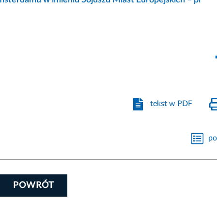
tekst w PDF
po
POWRÓT