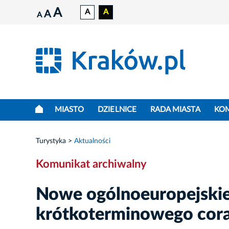
A
A
A
A
A
MIASTO
DZIELNICE
RADA MIASTA
KO
Turystyka
Aktualności
Komunikat archiwalny
Nowe ogólnoeuropejskie
krótkoterminowego coraz