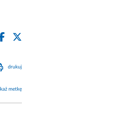
drukuj
każ metkę