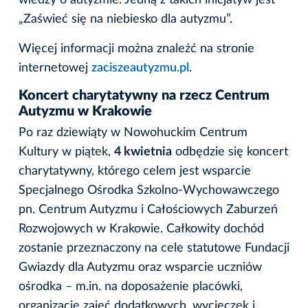
wiedzy o autyzmie. Jedną z takich inicjatyw jest
„Zaświeć się na niebiesko dla autyzmu”.
Więcej informacji można znaleźć na stronie
internetowej
zaciszeautyzmu.pl
.
Koncert charytatywny na rzecz Centrum
Autyzmu w Krakowie
Po raz dziewiąty w Nowohuckim Centrum
Kultury w piątek,
4 kwietnia
odbędzie się koncert
charytatywny, którego celem jest wsparcie
Specjalnego Ośrodka Szkolno-Wychowawczego
pn. Centrum Autyzmu i Całościowych Zaburzeń
Rozwojowych w Krakowie. Całkowity dochód
zostanie przeznaczony na cele statutowe Fundacji
Gwiazdy dla Autyzmu oraz wsparcie uczniów
ośrodka – m.in. na doposażenie placówki,
organizację zajęć dodatkowych, wycieczek i