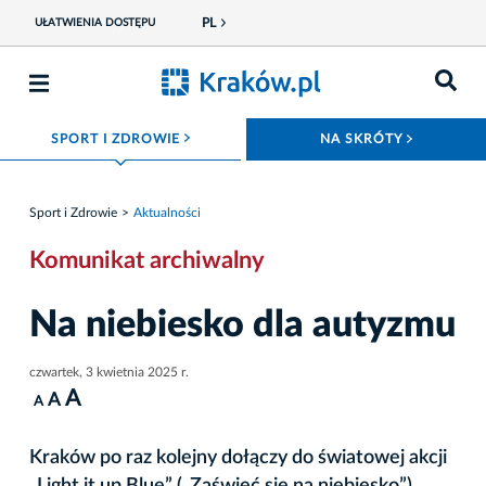
PL
UŁATWIENIA DOSTĘPU
ROZWIŃ MENU
ROZWIŃ
SPORT I ZDROWIE
NA SKRÓTY
Sport i Zdrowie
Aktualności
Komunikat archiwalny
Na niebiesko dla autyzmu
czwartek, 3 kwietnia 2025 r.
A
A
A
Kraków po raz kolejny dołączy do światowej akcji
„Light it up Blue” („Zaświeć się na niebiesko”)