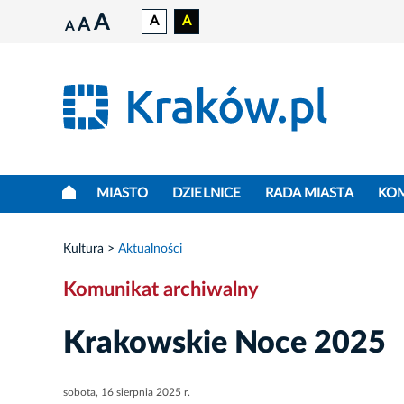
A
A
A
A
A
MIASTO
DZIELNICE
RADA MIASTA
KO
Kultura
Aktualności
Komunikat archiwalny
Krakowskie Noce 2025
sobota, 16 sierpnia 2025 r.