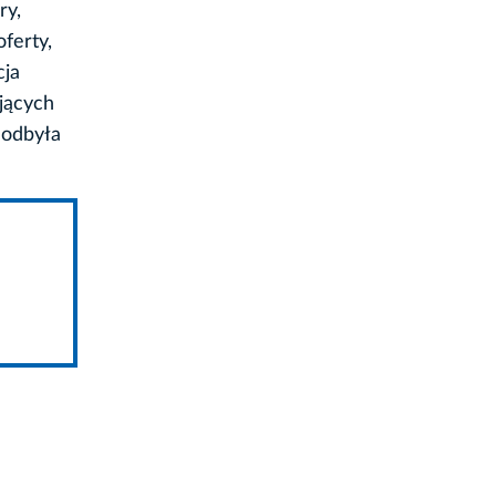
ry,
oferty,
cja
jących
 odbyła