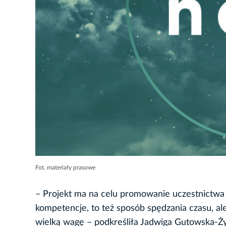
Fot. materiały prasowe
– Projekt ma na celu promowanie uczestnictwa w 
kompetencje, to też sposób spędzania czasu, al
wielką wagę – podkreśliła Jadwiga Gutowska-Ży