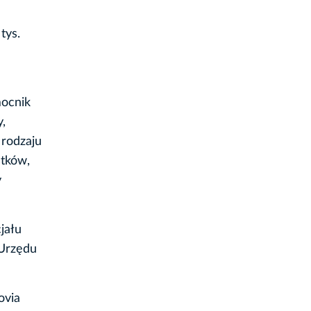
tys.
mocnik
y,
 rodzaju
stków,
y
jału
 Urzędu
ovia