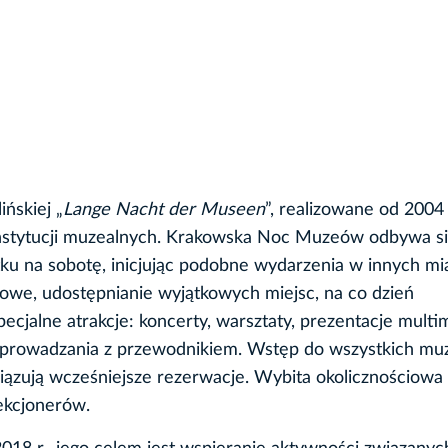
ńskiej „
Lange Nacht der Museen
”, realizowane od 2004 r
 instytucji muzealnych. Krakowska Noc Muzeów odbywa s
ku na sobotę, inicjując podobne wydarzenia w innych mi
owe, udostępnianie wyjątkowych miejsc, na co dzień
ecjalne atrakcje: koncerty, warsztaty, prezentacje multi
e oprowadzania z przewodnikiem. Wstęp do wszystkich m
iązują wcześniejsze rezerwacje. Wybita okolicznościow
ekcjonerów.