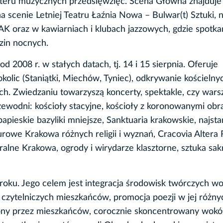
kteru muzycznych przedsięwzięć. Scena Główna znajduje 
scenie Letniej Teatru Łaźnia Nowa – Bulwar(t) Sztuki, 
oraz w kawiarniach i klubach jazzowych, gdzie spotkan
zin nocnych.
 2008 r. w stałych datach, tj. 14 i 15 sierpnia. Oferuje
kolic (Staniątki, Miechów, Tyniec), odkrywanie kościelny
ych. Zwiedzaniu towarzyszą koncerty, spektakle, czy wars
ewodni: kościoły stacyjne, kościoły z koronowanymi obr
apieskie bazyliki mniejsze, Sanktuaria krakowskie, najsta
turowe Krakowa różnych religii i wyznań, Cracovia Altera
ralne Krakowa, ogrody i wirydarze klasztorne, sztuka sak
roku. Jego celem jest integracja środowisk twórczych wo
k czytelniczych mieszkańców, promocja poezji w jej różny
ony przez mieszkańców, corocznie skoncentrowany wokó