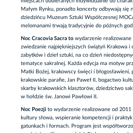
miejscach dobieranych indywidualnie do chara
Małym Rynku, ponadto koncerty odbywają się na 
dziedzińcu Muzeum Sztuki Współczesnej MOCAK 
melomanami trwają tradycyjnie do późnych god
Noc Cracovia Sacra
to
wydarzenie realizowane od
zwiedzanie najpiękniejszych świątyń Krakowa i o
zabytków i dzieł sztuki, na co dzień niedostępn
tematyce sakralnej. Każda edycja ma motyw prz
Matki Bożej, krakowscy święci i błogosławieni, p
krakowskie parafie, Jan Paweł II, bogactwo kul
skarby krakowskich klasztorów, dziedzictwo sak
w hołdzie św. Janowi Pawłowi II.
Noc Poezji
to wydarzenie realizowane od 2011 
kultury słowa, wspieranie kompetencji i prakty
gatunkach i formach. Program jest współtworz