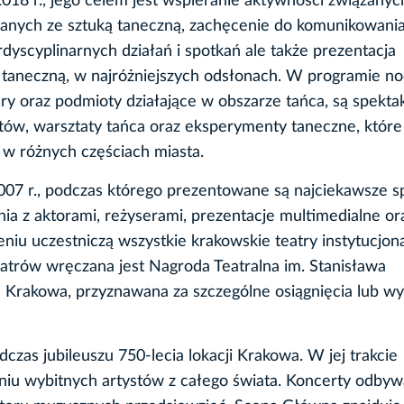
18 r., jego celem jest wspieranie aktywności związanyc
ązanych ze sztuką taneczną, zachęcenie do komunikowania
rdyscyplinarnych działań i spotkań ale także prezentacja
taneczną, w najróżniejszych odsłonach. W programie no
ry oraz podmioty działające w obszarze tańca, są spektak
któw, warsztaty tańca oraz eksperymenty taneczne, które
w różnych częściach miasta.
07 r., podczas którego prezentowane są najciekawsze s
nia z aktorami, reżyserami, prezentacje multimedialne or
iu uczestniczą wszystkie krakowskie teatry instytucjona
eatrów wręczana jest Nagroda Teatralna im. Stanisława
 Krakowa, przyznawana za szczególne osiągnięcia lub wy
zas jubileuszu 750-lecia lokacji Krakowa. W jej trakcie
iu wybitnych artystów z całego świata. Koncerty odbyw