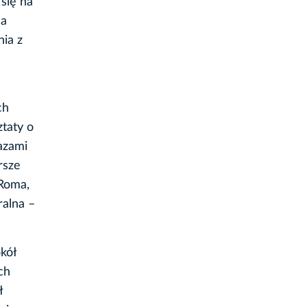
się na
na
ia z
ch
ztaty o
azami
rsze
 Roma,
ralna –
kół
ch
ł