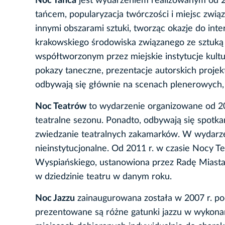
Noc Tańca
jest wydarzeniem realizowanym od 20
tańcem, popularyzacja twórczości i miejsc zwi
innymi obszarami sztuki, tworząc okazje do inte
krakowskiego środowiska związanego ze sztuką 
współtworzonym przez miejskie instytucje kultu
pokazy taneczne, prezentacje autorskich proje
odbywają się głównie na scenach plenerowych, 
Noc Teatrów
to wydarzenie organizowane od 20
teatralne sezonu. Ponadto, odbywają się spotka
zwiedzanie teatralnych zakamarków. W wydarzen
nieinstytucjonalne. Od 2011 r. w czasie Nocy T
Wyspiańskiego, ustanowiona przez Radę Miasta
w dziedzinie teatru w danym roku.
Noc Jazzu
zainaugurowana została w 2007 r. podc
prezentowane są różne gatunki jazzu w wykonan