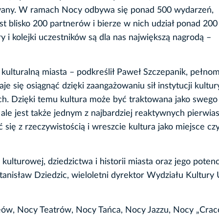
ywany. W ramach Nocy odbywa się ponad 500 wydarzeń,
 blisko 200 partnerów i bierze w nich udział ponad 200 
ry i kolejki uczestników są dla nas największą nagrodą –
kulturalną miasta – podkreślił Paweł Szczepanik, pełno
e się osiągnąć dzięki zaangażowaniu sił instytucji kultur
ch. Dzięki temu kultura może być traktowana jako swego
, ale jest także jednym z najbardziej reaktywnych pierwia
ię z rzeczywistością i wreszcie kultura jako miejsce cz
lturowej, dziedzictwa i historii miasta oraz jego potenc
anisław Dziedzic, wieloletni dyrektor Wydziału Kultury
eów, Nocy Teatrów, Nocy Tańca, Nocy Jazzu, Nocy „Crac