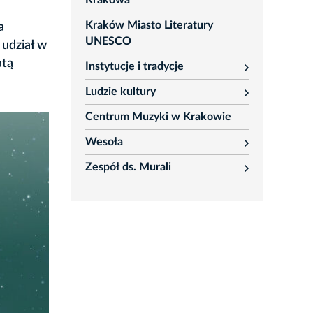
Krakowa
Kraków Miasto Literatury
a
UNESCO
 udział w
atą
Instytucje i tradycje
rozwiń
Ludzie kultury
rozwiń
Centrum Muzyki w Krakowie
Wesoła
rozwiń
Zespół ds. Murali
rozwiń