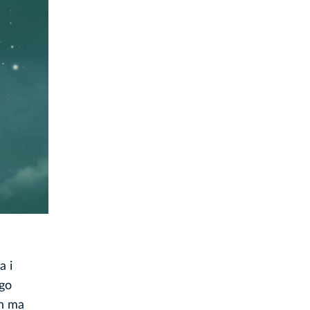
a i
ego
on ma