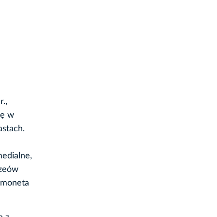
.,
ię w
astach.
medialne,
uzeów
a moneta