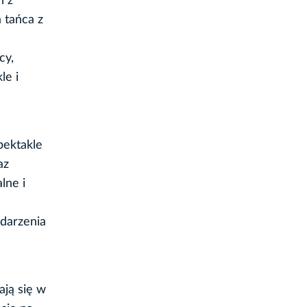
h z
 tańca z
cy,
le i
pektakle
az
lne i
darzenia
ają się w