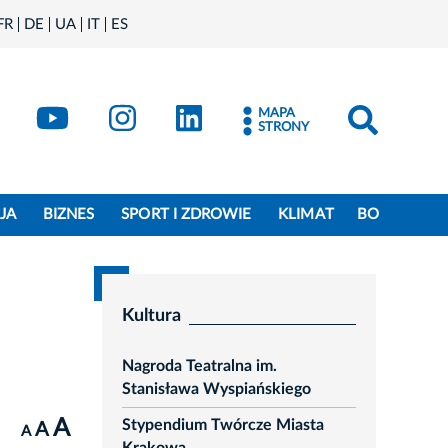
FR
DE
UA
IT
ES
book
Kraków - X
Kraków - YouTube
Kraków - Instagram
Kraków - LinkedIn
MAPA
STRONY
JA
BIZNES
SPORT I ZDROWIE
KLIMAT
BO
Kultura
Nagroda Teatralna im.
Stanisława Wyspiańskiego
A
Stypendium Twórcze Miasta
A
A