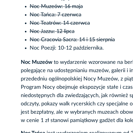
Noc Muzeów: 16 maja
Noc Tańca: 7 czerwca
Noc Teatrów: 14 czerwca
Noc Jazzu: 12 lipca
Noc Cracovia Sacra: 14 i 15 sierpnia
Noc Poezji: 10-12 października.
Noc Muzeów
to wydarzenie wzorowane na berli
polegające na udostępnianiu muzeów, galerii i
przededniu ogólnopolskiej Nocy Muzeów, z piąt
Program Nocy obejmuje ekspozycje stałe i czas
niedostępnych dla zwiedzających, jak również sp
odczyty, pokazy walk rycerskich czy specjaln
jest bezpłatny, ale w wybranych muzeach obow
w cenie 1 zł stanowi pamiątkowy gadżet dla kol