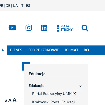
FR
DE
UA
IT
ES
book
Kraków - X
Kraków - YouTube
Kraków - Instagram
Kraków - LinkedIn
MAPA
STRONY
JA
BIZNES
SPORT I ZDROWIE
KLIMAT
BO
Edukacja
Edukacja
rozwiń
Portal Edukacyjny UMK
A
A
A
Krakowski Portal Edukacji