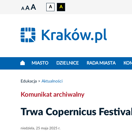
A
A
A
A
A
MIASTO
DZIELNICE
RADA MIASTA
KO
Edukacja
Aktualności
Komunikat archiwalny
Trwa Copernicus Festiva
niedziela, 25 maja 2025 r.