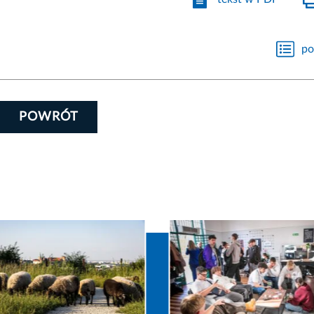
po
POWRÓT