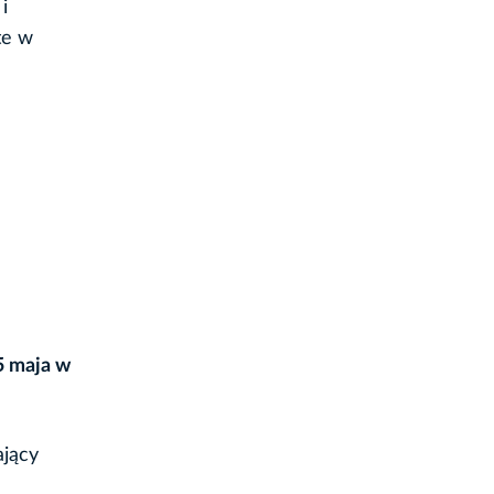
i
te w
5 maja w
ający