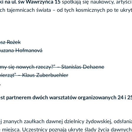
ki na ul. św Wawrzyńca 15
spotkają się naukowcy, artyści 
ch tajemnicach świata – od tych kosmicznych po te ukry
asz Rożek
Zuzana Hofmanová
ymy się nowych rzeczy?” – Stanislas Dehaene
ierząt” – Klaus Zuberbuehler
.
est partnerem dwóch warsztatów organizowanych 24 i 2
j znanych zaułkach dawnej dzielnicy żydowskiej, odsłani
e miejsca. Uczestnicy poznają ukryte ślady życia dawnych