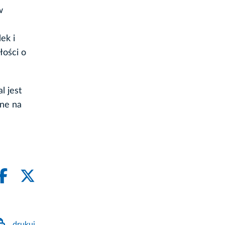
w
ek i
łości o
l jest
ine na
drukuj