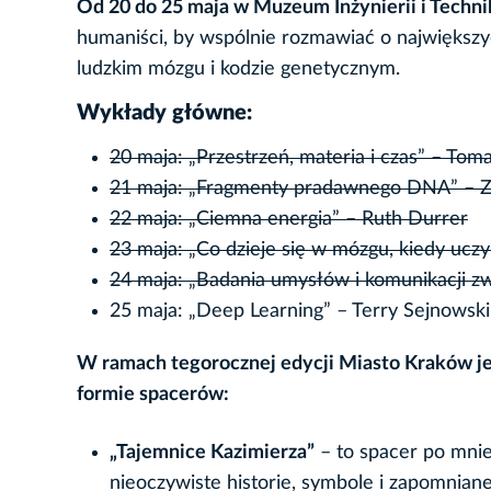
Od 20 do 25 maja w Muzeum Inżynierii i Techni
humaniści, by wspólnie rozmawiać o największy
ludzkim mózgu i kodzie genetycznym.
Wykłady główne:
20 maja: „Przestrzeń, materia i czas” – Tom
21 maja: „Fragmenty pradawnego DNA” – 
22 maja: „Ciemna energia” – Ruth Durrer
23 maja: „Co dzieje się w mózgu, kiedy ucz
24 maja: „Badania umysłów i komunikacji zw
25 maja: „Deep Learning” – Terry Sejnowski
W ramach tegorocznej edycji Miasto Kraków j
formie spacerów:
„Tajemnice Kazimierza”
– to spacer po mnie
nieoczywiste historie, symbole i zapomnian