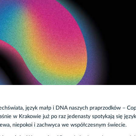
zechświata, język małp i DNA naszych praprzodków – Co
śnie w Krakowie już po raz jedenasty spotykają się języki
iewa, niepokoi i zachwyca we współczesnym świecie.