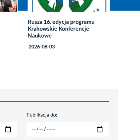
Rusza 16. edycja programu
Po waka
Krakowskie Konferencje
Urzędni
Naukowe
deszcz
2026-08-03
2026-07
Publikacja do: