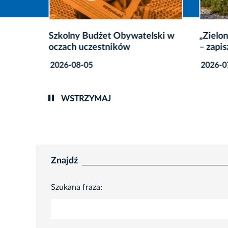
otwiera
Szkolny Budżet Obywatelski w
„Zielo
bes
oczach uczestników
– zapis
2026-08-05
2026-0
WSTRZYMAJ
Znajdź
Szukana fraza: