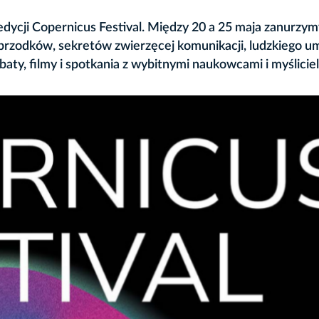
edycji Copernicus Festival. Między 20 a 25 maja zanurzym
rzodków, sekretów zwierzęcej komunikacji, ludzkiego um
baty, filmy i spotkania z wybitnymi naukowcami i myślicie