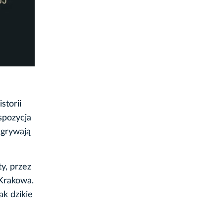
storii
spozycja
dgrywają
y, przez
 Krakowa.
ak dzikie