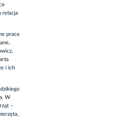
ce
 relacja
sne prace
ane,
owicz,
arta
e i ich
dzikiego
ta. W
rząt –
ierzęta,