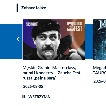
Zobacz także
MOCAK-u
Męskie Granie, Masterclass,
Megade
mural i koncerty – Zaucha Fest
TAURO
rusza „pełną parą”
2026-0
2026-08-05
WSTRZYMAJ