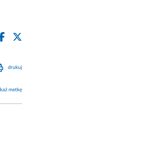
drukuj
każ metkę