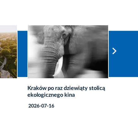
–
Kraków po raz dziewiąty stolicą
Silent 
ekologicznego kina
Kraków
2026-07-16
2026-08