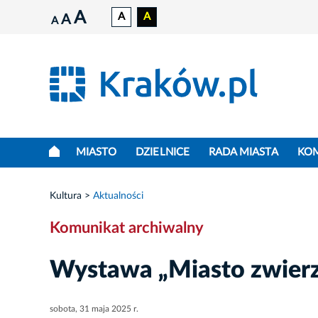
A
A
A
A
A
MIASTO
DZIELNICE
RADA MIASTA
KO
Kultura
Aktualności
Komunikat archiwalny
Wystawa „Miasto zwierz
sobota, 31 maja 2025 r.