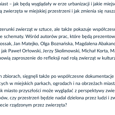
st – jak będą wyglądały w erze urbanizacji i jakie miejs
 zwierzęta w miejskiej przestrzeni i jak zmienia się nasza
izerunki zwierząt w sztuce, ale także pokazuje współcze
jne schematy. Wśród autorów prac, które będą prezentow
sz Kossak, Jan Matejko, Olga Boznańska, Magdalena Abakan
y jak Paweł Orłowski, Jerzy Skolimowski, Michał Korta, M
nowią zaproszenie do refleksji nad rolą zwierząt w kulturz
 zbiorach, sięgnęli także po współczesne dokumentacje 
cych w miejskich parkach, ogrodach i na obrzeżach mias
jak miasto przyszłości może wyglądać z perspektywy zwie
ków, czy przestrzeń będzie nadal dzielona przez ludzi i zw
iecie rządzonym przez zwierzęta?