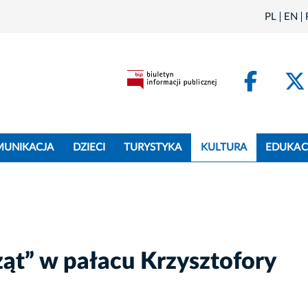
PL
EN
Face
MUNIKACJA
DZIECI
TURYSTYKA
KULTURA
EDUKAC
ąt” w pałacu Krzysztofory