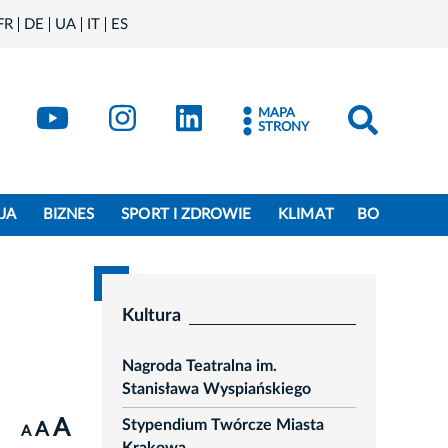
FR
DE
UA
IT
ES
book
Kraków - X
Kraków - YouTube
Kraków - Instagram
Kraków - LinkedIn
MAPA
STRONY
JA
BIZNES
SPORT I ZDROWIE
KLIMAT
BO
Kultura
Nagroda Teatralna im.
Stanisława Wyspiańskiego
A
Stypendium Twórcze Miasta
A
A