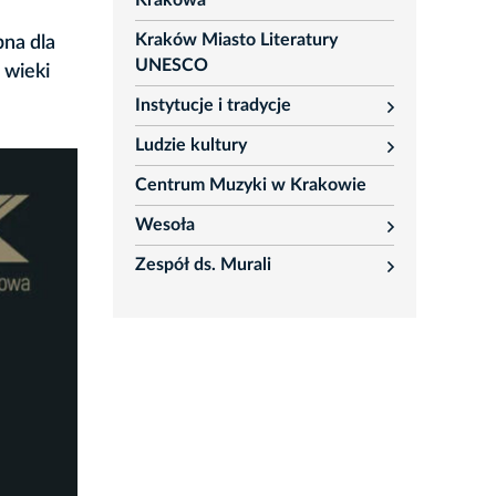
Krakowa
Kraków Miasto Literatury
pna dla
UNESCO
 wieki
Instytucje i tradycje
rozwiń
Ludzie kultury
rozwiń
Centrum Muzyki w Krakowie
Wesoła
rozwiń
Zespół ds. Murali
rozwiń