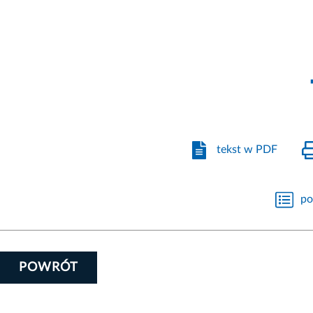
tekst w PDF
po
POWRÓT