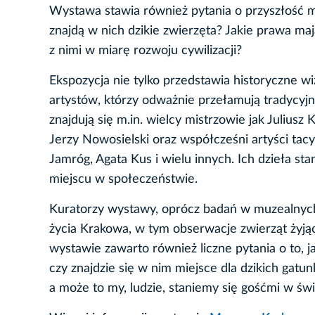
Wystawa stawia również pytania o przyszłość mia
znajdą w nich dzikie zwierzęta? Jakie prawa mają
z nimi w miarę rozwoju cywilizacji?
Ekspozycja nie tylko przedstawia historyczne w
artystów, którzy odważnie przełamują tradycy
znajdują się m.in. wielcy mistrzowie jak Juliu
Jerzy Nowosielski oraz współcześni artyści tac
Jamróg, Agata Kus i wielu innych. Ich dzieła sta
miejscu w społeczeństwie.
Kuratorzy wystawy, oprócz badań w muzealnych
życia Krakowa, w tym obserwacje zwierząt żyją
wystawie zawarto również liczne pytania o to, 
czy znajdzie się w nim miejsce dla dzikich gatun
a może to my, ludzie, staniemy się gośćmi w św