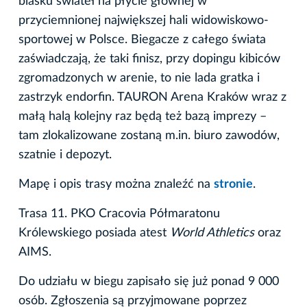
blasku świateł na płycie głównej w
przyciemnionej największej hali widowiskowo-
sportowej w Polsce. Biegacze z całego świata
zaświadczają, że taki finisz, przy dopingu kibiców
zgromadzonych w arenie, to nie lada gratka i
zastrzyk endorfin. TAURON Arena Kraków wraz z
małą halą kolejny raz będą też bazą imprezy –
tam zlokalizowane zostaną m.in. biuro zawodów,
szatnie i depozyt.
Mapę i opis trasy można znaleźć na
stronie
.
Trasa 11. PKO Cracovia Półmaratonu
Królewskiego posiada atest
World Athletics
oraz
AIMS.
Do udziału w biegu zapisało się już ponad 9 000
osób. Zgłoszenia są przyjmowane poprzez