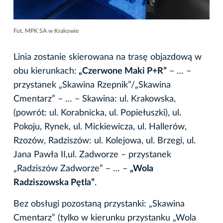
Fot. MPK SA w Krakowie
Linia zostanie skierowana na trasę objazdową w
obu kierunkach:
„Czerwone Maki P+R”
– … –
przystanek „Skawina Rzepnik”/„Skawina
Cmentarz” – … – Skawina: ul. Krakowska,
(powrót: ul. Korabnicka, ul. Popiełuszki), ul.
Pokoju, Rynek, ul. Mickiewicza, ul. Hallerów,
Rzozów, Radziszów: ul. Kolejowa, ul. Brzegi, ul.
Jana Pawła II,ul. Zadworze – przystanek
„Radziszów Zadworze” – … –
„Wola
Radziszowska Pętla”
.
Bez obsługi pozostaną przystanki: „Skawina
Cmentarz” (tylko w kierunku przystanku „Wola