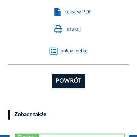
tekst w PDF
drukuj
pokaż metkę
POWRÓT
Zobacz także