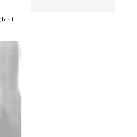
rozwiń
ch – I