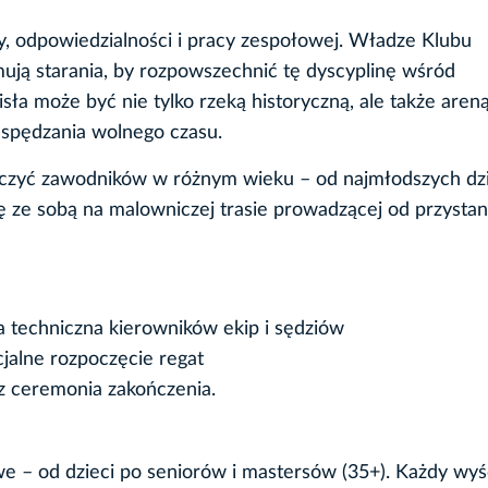
y, odpowiedzialności i pracy zespołowej. Władze Klubu
ją starania, by rozpowszechnić tę dyscyplinę wśród
ła może być nie tylko rzeką historyczną, ale także aren
spędzania wolnego czasu.
aczyć zawodników w różnym wieku – od najmłodszych dzi
 ze sobą na malowniczej trasie prowadzącej od przystan
wa techniczna kierowników ekip i sędziów
cjalne rozpoczęcie regat
z ceremonia zakończenia.
e – od dzieci po seniorów i mastersów (35+). Każdy wyśc