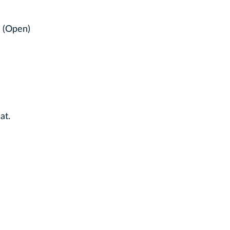
 (Open)
at.