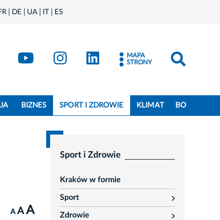
FR
DE
UA
IT
ES
book
Kraków - X
Kraków - YouTube
Kraków - Instagram
Kraków - LinkedIn
MAPA
STRONY
JA
BIZNES
SPORT I ZDROWIE
KLIMAT
BO
Sport i Zdrowie
Kraków w formie
Sport
rozwiń
A
A
A
Zdrowie