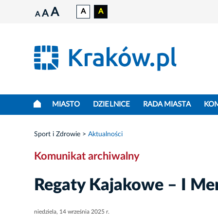
A
A
A
A
A
MIASTO
DZIELNICE
RADA MIASTA
KO
Sport i Zdrowie
Aktualności
Komunikat archiwalny
Regaty Kajakowe – I Mem
niedziela, 14 września 2025 r.