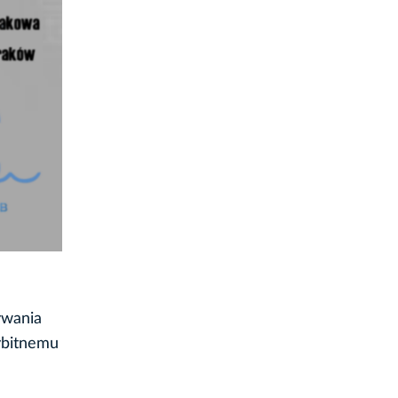
ywania
ybitnemu