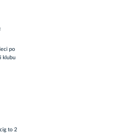
ą
eci po
i klubu
ig to 2