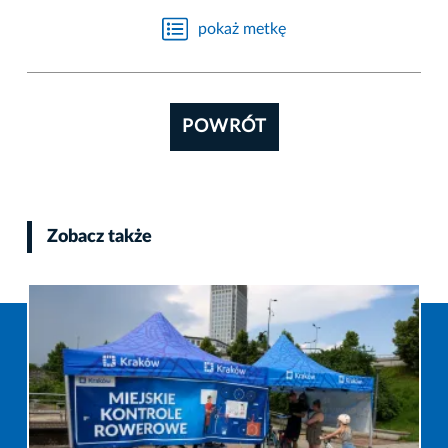
pokaż metkę
POWRÓT
Zobacz także