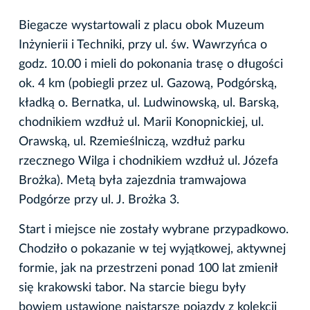
Biegacze wystartowali z placu obok Muzeum
Inżynierii i Techniki, przy ul. św. Wawrzyńca o
godz. 10.00 i mieli do pokonania trasę o długości
ok. 4 km (pobiegli przez ul. Gazową, Podgórską,
kładką o. Bernatka, ul. Ludwinowską, ul. Barską,
chodnikiem wzdłuż ul. Marii Konopnickiej, ul.
Orawską, ul. Rzemieślniczą, wzdłuż parku
rzecznego Wilga i chodnikiem wzdłuż ul. Józefa
Brożka). Metą była zajezdnia tramwajowa
Podgórze przy ul. J. Brożka 3.
Start i miejsce nie zostały wybrane przypadkowo.
Chodziło o pokazanie w tej wyjątkowej, aktywnej
formie, jak na przestrzeni ponad 100 lat zmienił
się krakowski tabor. Na starcie biegu były
bowiem ustawione najstarsze pojazdy z kolekcji