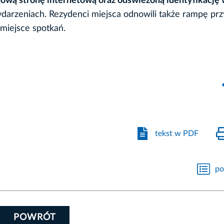
ową stronę internetową oraz odświeżoną identyfikację 
wydarzeniach. Rezydenci miejsca odnowili także rampę prz
 miejsce spotkań.
tekst w PDF
po
POWRÓT