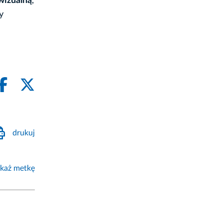
wizualną
,
y
drukuj
każ metkę