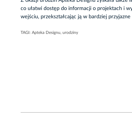
Z okazji urodzin Apteka Designu zyskała także
n
co ułatwi dostęp do informacji o projektach i 
wejściu, przekształcając ją w bardziej przyjazne
TAGI:
Apteka Designu
,
urodziny