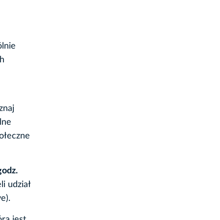
lnie
ch
znaj
lne
połeczne
godz.
i udział
e).
ra jest