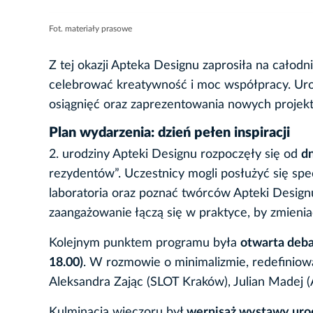
Fot. materiały prasowe
Z tej okazji Apteka Designu zaprosiła na całod
celebrować kreatywność i moc współpracy. Ur
osiągnięć oraz zaprezentowania nowych projekt
Plan wydarzenia: dzień pełen inspiracji
2. urodziny Apteki Designu rozpoczęły się od
dn
rezydentów”. Uczestnicy mogli posłużyć się sp
laboratoria oraz poznać twórców Apteki Designu.
zaangażowanie łączą się w praktyce, by zmienia
Kolejnym punktem programu była
otwarta deba
18.00)
. W rozmowie o minimalizmie, redefiniow
Aleksandra Zając (SLOT Kraków), Julian Madej 
Kulminacją wieczoru był
wernisaż wystawy urod