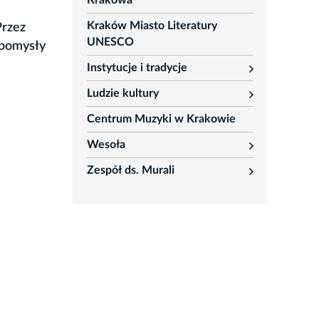
Krakowa
Kraków Miasto Literatury
Przez
UNESCO
, pomysły
Instytucje i tradycje
rozwiń
Ludzie kultury
rozwiń
Centrum Muzyki w Krakowie
Wesoła
rozwiń
Zespół ds. Murali
rozwiń