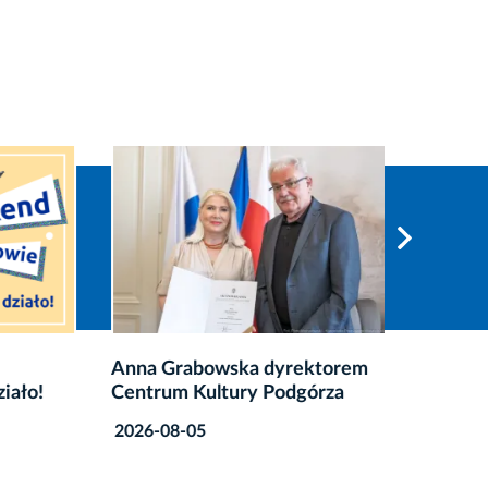
Anna Grabowska dyrektorem
Konkur
ało!
Centrum Kultury Podgórza
2026-08
2026-08-05