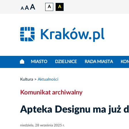
A
A
A
A
A
MIASTO
DZIELNICE
RADA MIASTA
KO
Kultura
Aktualności
Komunikat archiwalny
Apteka Designu ma już d
niedziela, 28 września 2025 r.