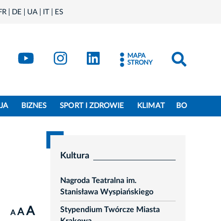
FR
DE
UA
IT
ES
book
Kraków - X
Kraków - YouTube
Kraków - Instagram
Kraków - LinkedIn
MAPA
STRONY
JA
BIZNES
SPORT I ZDROWIE
KLIMAT
BO
Kultura
Nagroda Teatralna im.
Stanisława Wyspiańskiego
A
Stypendium Twórcze Miasta
A
A