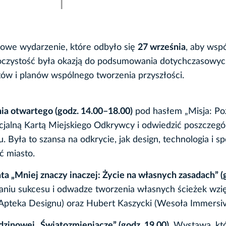
niowe wydarzenie, które odbyło się
27 września
, aby wspó
oczystość była okazją do podsumowania dotychczasowy
ów i planów wspólnego tworzenia przyszłości.
ia otwartego (godz. 14.00–18.00)
pod hasłem „Misja: Po
ecjalną Kartą Miejskiego Odkrywcy i odwiedzić poszczegó
 Była to szansa na odkrycie, jak design, technologia i s
ć miasto.
ta „Mniej znaczy inaczej: Życie na własnych zasadach” (
aniu sukcesu i odwadze tworzenia własnych ścieżek wzięl
(Apteka Designu) oraz Hubert Kaszycki (Wesoła Immersiv
zinowej „Światozmieniacze” (godz. 19.00)
. Wystawa, któ