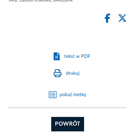
TAGI:
Zabytki Krakowa
,
zwiedzanie
tekst w PDF
drukuj
pokaż metkę
POWRÓT