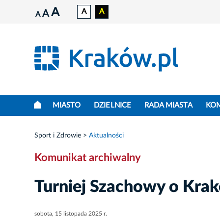
A
A
A
A
A
MIASTO
DZIELNICE
RADA MIASTA
KO
Sport i Zdrowie
Aktualności
Komunikat archiwalny
Turniej Szachowy o Kra
sobota, 15 listopada 2025 r.