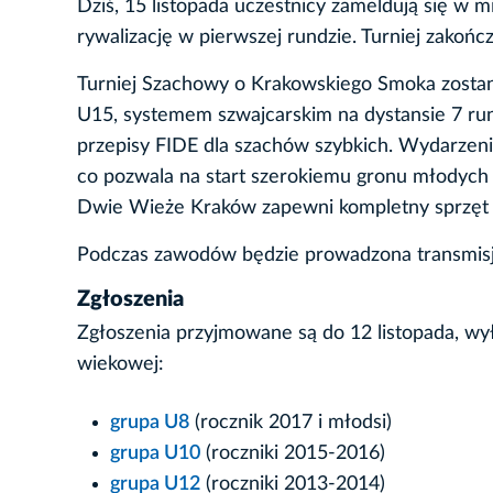
Dziś, 15 listopada uczestnicy zameldują się w 
rywalizację w pierwszej rundzie. Turniej zakoń
Turniej Szachowy o Krakowskiego Smoka zostan
U15, systemem szwajcarskim na dystansie 7 ru
przepisy FIDE dla szachów szybkich. Wydarzenie 
co pozwala na start szerokiemu gronu młodych 
Dwie Wieże Kraków zapewni kompletny sprzęt 
Podczas zawodów będzie prowadzona transmisja
Zgłoszenia
Zgłoszenia przyjmowane są do 12 listopada, wy
wiekowej:
grupa U8
(rocznik 2017 i młodsi)
grupa U10
(roczniki 2015-2016)
grupa U12
(roczniki 2013-2014)