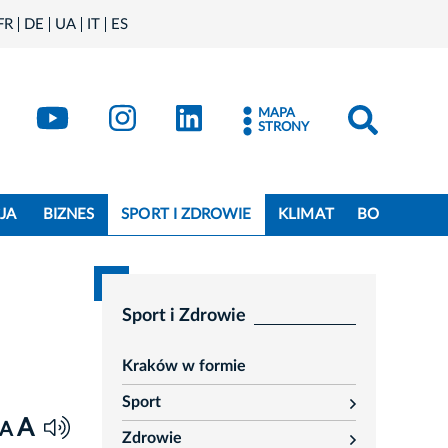
FR
DE
UA
IT
ES
book
Kraków - X
Kraków - YouTube
Kraków - Instagram
Kraków - LinkedIn
MAPA
STRONY
JA
BIZNES
SPORT I ZDROWIE
KLIMAT
BO
Sport i Zdrowie
Kraków w formie
Sport
rozwiń
A
A
Zdrowie