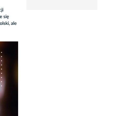
rozwiń
ji
e się
lski, ale