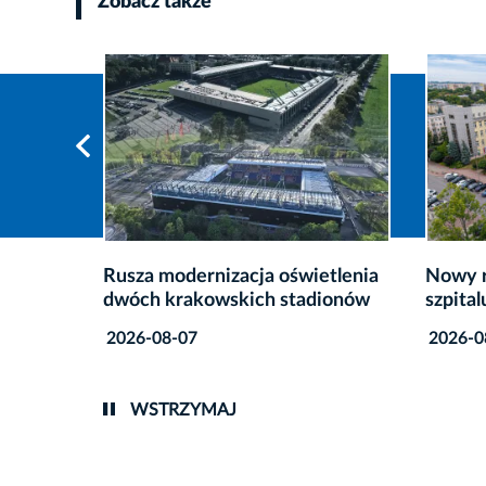
Zobacz także
etlenia
Nowy rozdział pulmonologii w
19. PG
ionów
szpitalu im. Narutowicza
wystar
2026-08-06
2026-0
WSTRZYMAJ