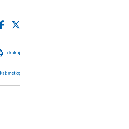
drukuj
każ metkę