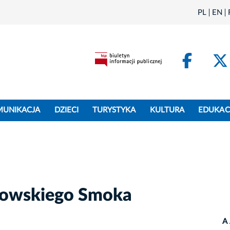
PL
EN
Face
MUNIKACJA
DZIECI
TURYSTYKA
KULTURA
EDUKAC
kowskiego Smoka
A