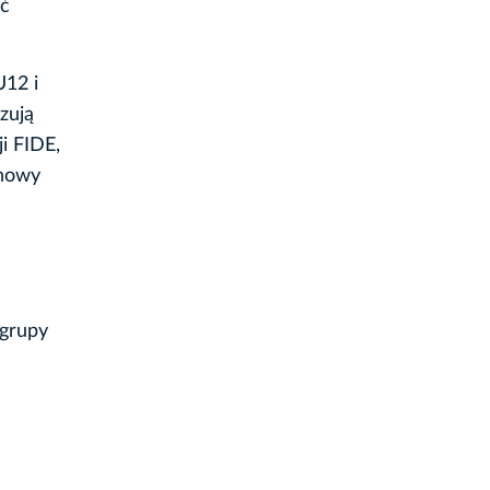
ąć
U12 i
zują
i FIDE,
chowy
 grupy