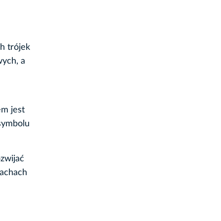
h trójek
wych, a
m jest
 symbolu
zwijać
zachach