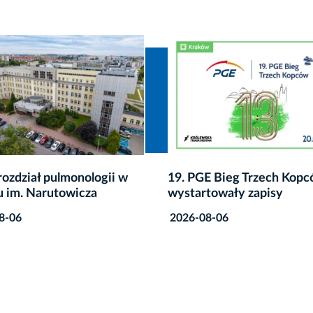
E Bieg Trzech Kopców:
Co zrobić z niepotrzebnym
towały zapisy
przeterminowanymi leka
8-06
2026-08-06