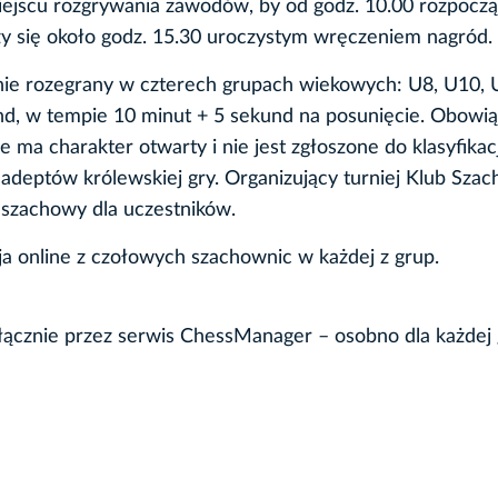
miejscu rozgrywania zawodów, by od godz. 10.00 rozpocz
czy się około godz. 15.30 uroczystym wręczeniem nagród.
ie rozegrany w czterech grupach wiekowych: U8, U10, 
nd, w tempie 10 minut + 5 sekund na posunięcie. Obowią
ma charakter otwarty i nie jest zgłoszone do klasyfikacj
adeptów królewskiej gry. Organizujący turniej Klub Sza
szachowy dla uczestników.
 online z czołowych szachownic w każdej z grup.
łącznie przez serwis ChessManager – osobno dla każdej