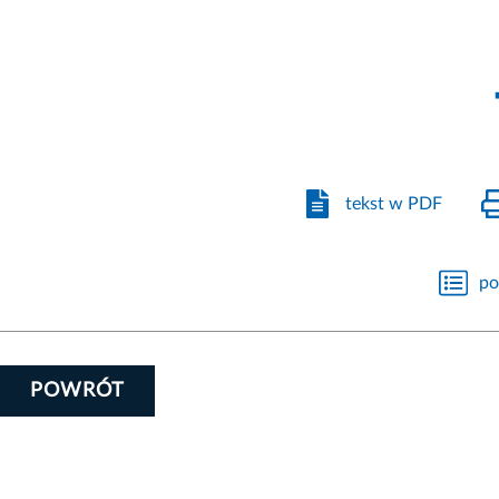
tekst w PDF
po
POWRÓT