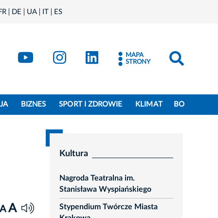
FR
DE
UA
IT
ES
book
Kraków - X
Kraków - YouTube
Kraków - Instagram
Kraków - LinkedIn
MAPA
STRONY
JA
BIZNES
SPORT I ZDROWIE
KLIMAT
BO
Kultura
Nagroda Teatralna im.
Stanisława Wyspiańskiego
A
Stypendium Twórcze Miasta
A