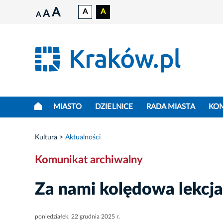
A
A
A
A
A
MIASTO
DZIELNICE
RADA MIASTA
KO
Kultura
Aktualności
Komunikat archiwalny
Za nami kolędowa lekcja
poniedziałek, 22 grudnia 2025 r.