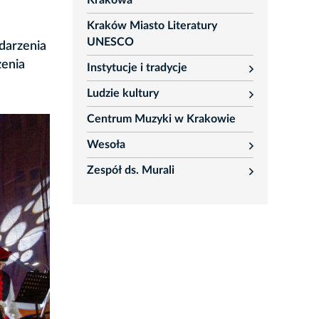
Krakowa
Kraków Miasto Literatury
UNESCO
darzenia
zenia
Instytucje i tradycje
rozwiń
Ludzie kultury
rozwiń
Centrum Muzyki w Krakowie
Wesoła
rozwiń
Zespół ds. Murali
rozwiń