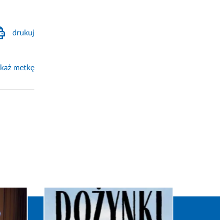
drukuj
każ metkę