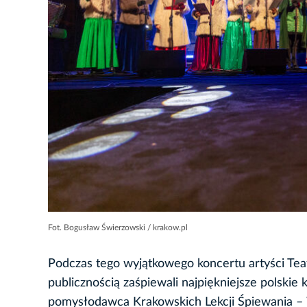
Fot. Bogusław Świerzowski / krakow.pl
Podczas tego wyjątkowego koncertu artyści T
publicznością zaśpiewali najpiękniejsze polskie k
pomysłodawca Krakowskich Lekcji Śpiewania 