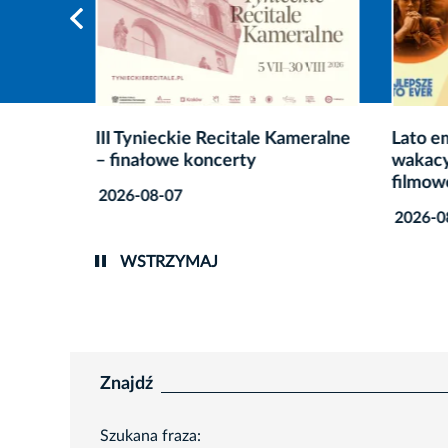
enie
III Tynieckie Recitale Kameralne
Lato em
– finałowe koncerty
wakacy
filmow
2026-08-07
2026-0
WSTRZYMAJ
Znajdź
Szukana fraza: