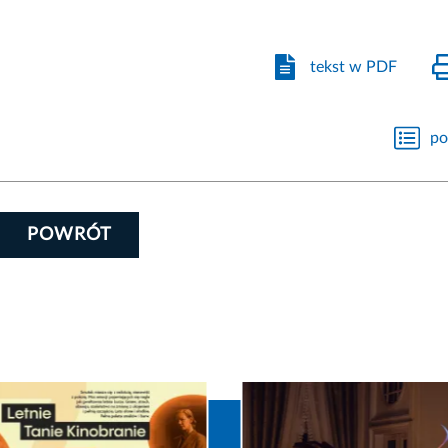
tekst w PDF
po
POWRÓT