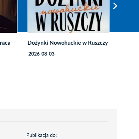
raca
Dożynki Nowohuckie w Ruszczy
Weeken
sprawdź,
2026-08-03
2026-08
Publikacja do: