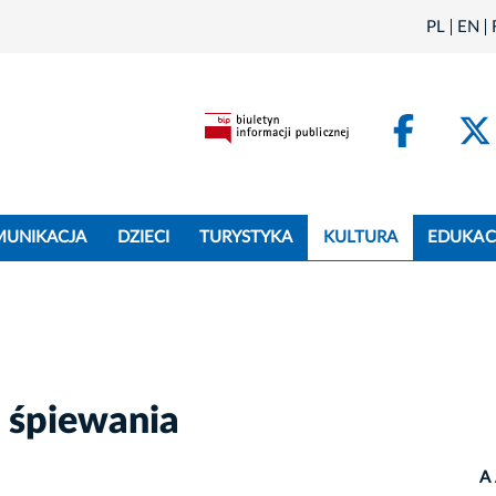
PL
EN
Face
MUNIKACJA
DZIECI
TURYSTYKA
KULTURA
EDUKAC
 śpiewania
A