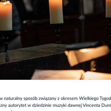
 w naturalny sposób związany z okresem Wielkiego Tygodn
czny autorytet w dziedzinie muzyki dawnej Vincenta Dum