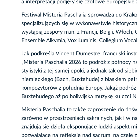
a interpretacji podjęły się czołowe europejskie 
Festiwal Misteria Paschalia sprowadza do Kra
specjalizujących się w wykonawstwie historyczn
wystąpią zespoły m.in. z Francji, Belgii, Włoch
Ensemble Alkymia, Vox Luminis, Collegium Voca
Jak podkreśla Vincent Dumestre, francuski instr
„Misteria Paschalia 2026 to podróż z północy n
stylistyki z tej samej epoki, a jednak tak od si
niemieckiego (Bach, Buxtehude) z blaskiem peł
kompozytorów z południa Europy. Jakąż podróż 
Buxtehudego aż po boliwijską muzykę ku czci N
Misteria Paschalia to także zaproszenie do do
zarówno w przestrzeniach sakralnych, jak i w 
znajdują się dzieła eksponujące ludzki aspekt m
pozwalające na refleksję nad sacrum, na czele 