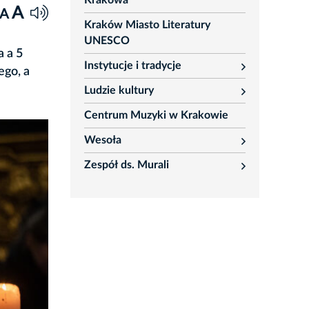
Krakowa
A
A
Kraków Miasto Literatury
UNESCO
a a 5
Instytucje i tradycje
ego, a
rozwiń
Ludzie kultury
rozwiń
Centrum Muzyki w Krakowie
Wesoła
rozwiń
Zespół ds. Murali
rozwiń