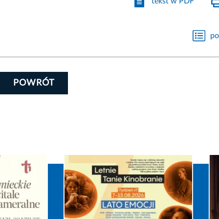
tekst w PDF
po
POWRÓT