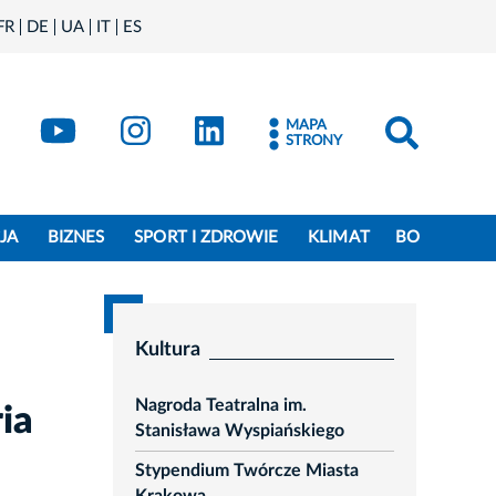
FR
DE
UA
IT
ES
book
Kraków - X
Kraków - YouTube
Kraków - Instagram
Kraków - LinkedIn
MAPA
STRONY
JA
BIZNES
SPORT I ZDROWIE
KLIMAT
BO
Kultura
Nagroda Teatralna im.
ia
Stanisława Wyspiańskiego
Stypendium Twórcze Miasta