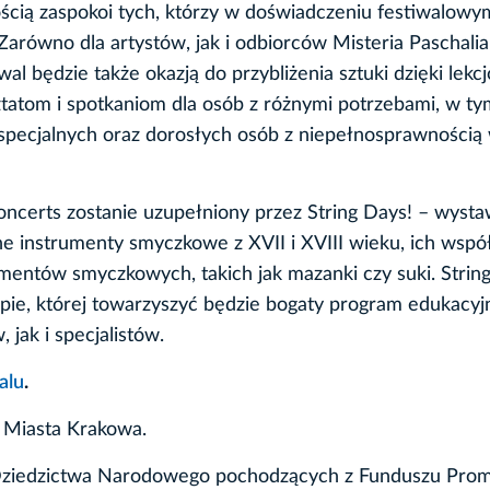
ścią zaspokoi tych, którzy w doświadczeniu festiwalowy
arówno dla artystów, jak i odbiorców Misteria Paschalia
al będzie także okazją do przybliżenia sztuki dzięki lekc
atom i spotkaniom dla osób z różnymi potrzebami, w ty
specjalnych oraz dorosłych osób z niepełnosprawnością
certs zostanie uzupełniony przez String Days! – wyst
ne instrumenty smyczkowe z XVII i XVIII wieku, ich wsp
mentów smyczkowych, takich jak mazanki czy suki. Strin
pie, której towarzyszyć będzie bogaty program edukacyj
jak i specjalistów.
alu
.
 Miasta Krakowa.
 Dziedzictwa Narodowego pochodzących z Funduszu Prom