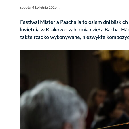
sobota, 4 kwietnia 2026 r.
Festiwal Misteria Paschalia to osiem dni bliski
kwietnia w Krakowie zabrzmią dzieła Bacha, Hän
także rzadko wykonywane, niezwykłe kompozycje z