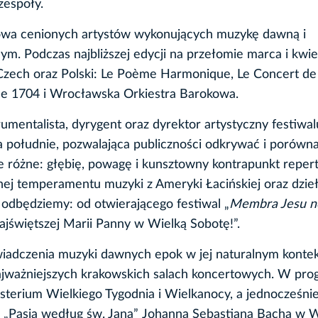
zespoły.
kowa cenionych artystów wykonujących muzykę dawną i
ym. Podczas najbliższej edycji na przełomie marca i kwie
, Czech oraz Polski: Le Poème Harmonique, Le Concert de 
le 1704 i Wrocławska Orkiestra Barokowa.
umentalista, dyrygent oraz dyrektor artystyczny festiwal
a południe, pozwalająca publiczności odkrywać i porówn
ebie różne: głębię, powagę i kunsztowny kontrapunkt reper
nej temperamentu muzyki z Ameryki Łacińskiej oraz dzie
odbędziemy: od otwierającego festiwal „
Membra Jesu no
ajświętszej Marii Panny w Wielką Sobotę!”.
świadczenia muzyki dawnych epok w jej naturalnym kontek
najważniejszych krakowskich salach koncertowych. W pro
isterium Wielkiego Tygodnia i Wielkanocy, a jednocześni
z „Pasją według św. Jana”
Johanna Sebastiana Bacha w W