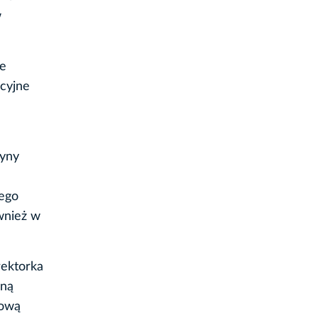
w
re
acyjne
zyny
iego
ównież w
rektorka
lną
kową