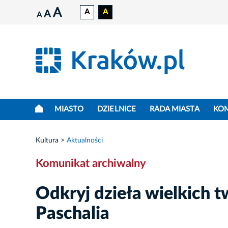
A
A
A
A
A
MIASTO
DZIELNICE
RADA MIASTA
KO
Kultura
Aktualności
Komunikat archiwalny
Odkryj dzieła wielkich 
Paschalia