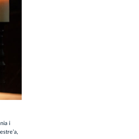
ia i
estre
’
a,