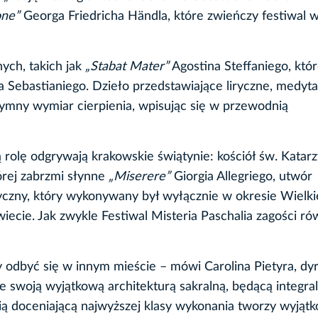
one”
Georga Friedricha Händla, które zwieńczy festiwal 
ych, takich jak
„Stabat Mater”
Agostina Steffaniego, któ
 Sebastianiego. Dzieło przedstawiające liryczne, medyt
tymny wymiar cierpienia, wpisując się w przewodnią
ą rolę odgrywają krakowskie świątynie: kościół św. Katar
tórej zabrzmi słynne
„Miserere”
Giorgia Allegriego, utwór
yczny, który wykonywany był wyłącznie w okresie Wielk
iecie. Jak zwykle Festiwal Misteria Paschalia zagości r
by odbyć się w innym mieście – mówi Carolina Pietyra, dy
 swoją wyjątkową architekturą sakralną, będącą integra
cią doceniającą najwyższej klasy wykonania tworzy wyjąt