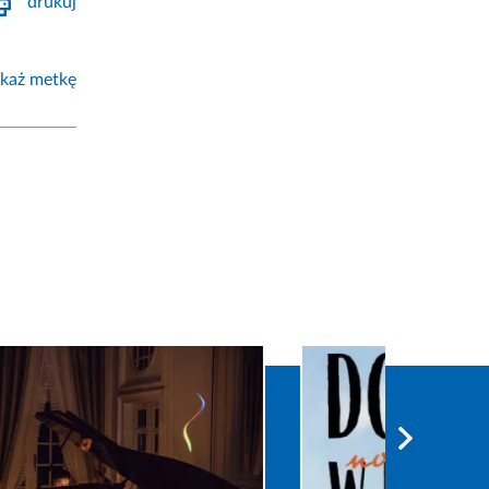
drukuj
każ metkę