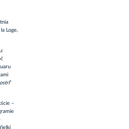
tnia
la Loge,
u:
ać
tuaru
łami
stri
”
ście –
gramie
e
ielki