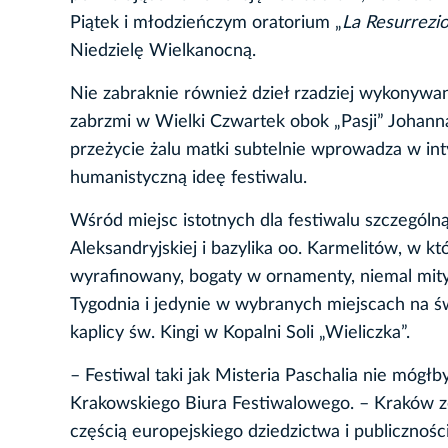
Piątek i młodzieńczym oratorium „
La Resurrezi
Niedzielę Wielkanocną.
Nie zabraknie również dzieł rzadziej wykonywan
zabrzmi w Wielki Czwartek obok „Pasji” Johanna
przeżycie żalu matki subtelnie wprowadza w in
humanistyczną ideę festiwalu.
Wśród miejsc istotnych dla festiwalu szczególn
Aleksandryjskiej i bazylika oo. Karmelitów, w k
wyrafinowany, bogaty w ornamenty, niemal mit
Tygodnia i jedynie w wybranych miejscach na św
kaplicy św. Kingi w Kopalni Soli „Wieliczka”.
– Festiwal taki jak Misteria Paschalia nie mógł
Krakowskiego Biura Festiwalowego. – Kraków ze
częścią europejskiego dziedzictwa i publicznoś