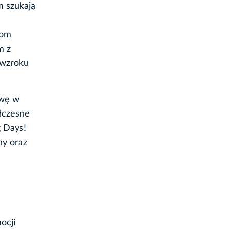
m szukają
jom
m z
 wzroku
awę w
ółczesne
g Days!
ny oraz
ocji