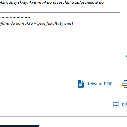
tekst w PDF
po