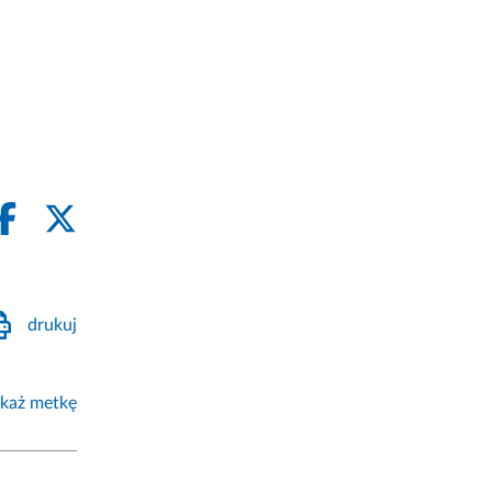
drukuj
każ metkę