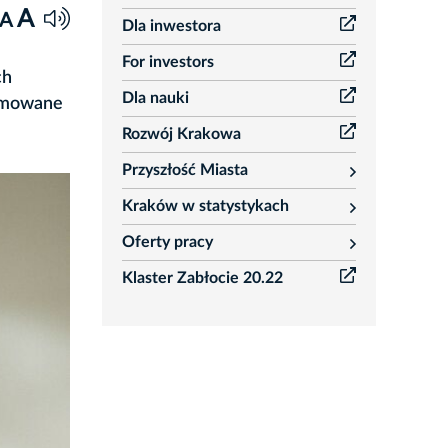
A
A
Dla inwestora
For investors
ch
Dla nauki
yjmowane
Rozwój Krakowa
Przyszłość Miasta
rozwiń
Kraków w statystykach
rozwiń
Oferty pracy
rozwiń
Klaster Zabłocie 20.22