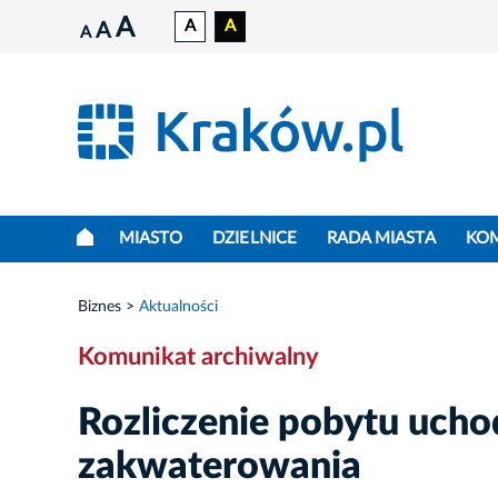
A
A
A
A
A
MIASTO
DZIELNICE
RADA MIASTA
KO
Biznes
Aktualności
Komunikat archiwalny
Rozliczenie pobytu uch
zakwaterowania