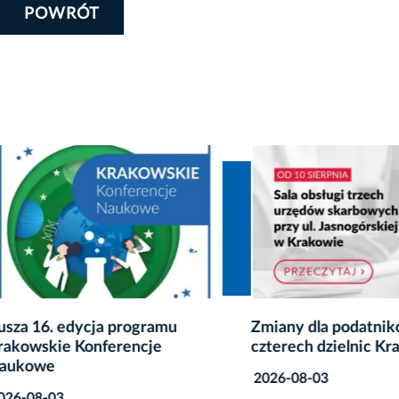
POWRÓT
16. edycja programu
Zmiany dla podatników z
skie Konferencje
czterech dzielnic Krakow
we
2026-08-03
8-03