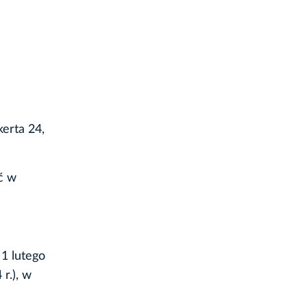
kerta 24,
ć w
1 lutego
r.), w