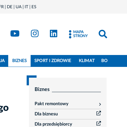
FR
DE
UA
IT
ES
book
Kraków - X
Kraków - YouTube
Kraków - Instagram
Kraków - LinkedIn
MAPA
STRONY
JA
BIZNES
SPORT I ZDROWIE
KLIMAT
BO
Biznes
Pakt remontowy
go
rozwiń
Dla biznesu
Dla przedsiębiorcy