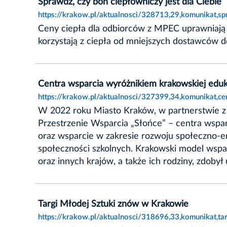
Sprawdź, czy bon ciepłowniczy jest dla Ciebie
https://krakow.pl/aktualnosci/328713,29,komunikat,sp
Ceny ciepła dla odbiorców z MPEC uprawniają 
korzystają z ciepła od mniejszych dostawców d
Centra wsparcia wyróżnikiem krakowskiej eduka
https://krakow.pl/aktualnosci/327399,34,komunikat,c
W 2022 roku Miasto Kraków, w partnerstwie 
Przestrzenie Wsparcia „Słońce” – centra wspa
oraz wsparcie w zakresie rozwoju społeczno-em
społeczności szkolnych. Krakowski model wspar
oraz innych krajów, a także ich rodziny, zdobył
Targi Młodej Sztuki znów w Krakowie
https://krakow.pl/aktualnosci/318696,33,komunikat,t