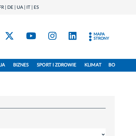
FR
DE
UA
IT
ES
acebook
Kraków - X
Kraków - YouTube
Kraków - Instagram
Kraków - Linke
MAPA
STRONY
JA
BIZNES
SPORT I ZDROWIE
KLIMAT
BO