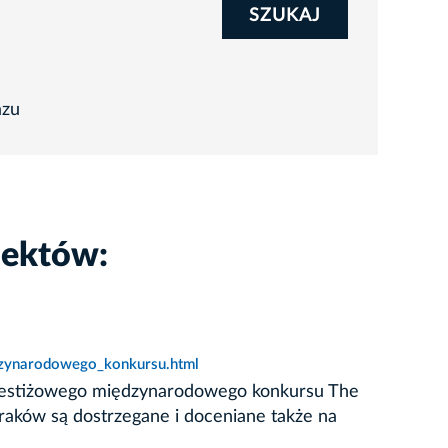
SZUKAJ
azu
iektów:
dzynarodowego_konkursu.html
prestiżowego międzynarodowego konkursu The
raków są dostrzegane i doceniane także na