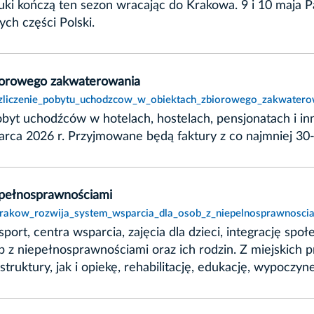
tuki kończą ten sezon wracając do Krakowa. 9 i 10 maj
ych części Polski.
biorowego zakwaterowania
rozliczenie_pobytu_uchodzcow_w_obiektach_zbiorowego_zakwatero
obyt uchodźców w hotelach, hostelach, pensjonatach i inn
rca 2026 r. Przyjmowane będą faktury z co najmniej 30
epełnosprawnościami
,krakow_rozwija_system_wsparcia_dla_osob_z_niepelnosprawnoscia
port, centra wsparcia, zajęcia dla dzieci, integrację sp
 z niepełnosprawnościami oraz ich rodzin. Z miejskich 
truktury, jak i opiekę, rehabilitację, edukację, wypoczy