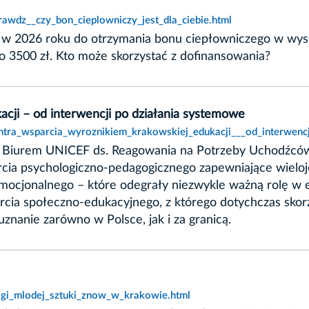
rawdz__czy_bon_cieplowniczy_jest_dla_ciebie.html
w 2026 roku do otrzymania bonu ciepłowniczego w wysok
o 3500 zł. Kto może skorzystać z dofinansowania?
cji – od interwencji po działania systemowe
entra_wsparcia_wyroznikiem_krakowskiej_edukacji___od_interwenc
z Biurem UNICEF ds. Reagowania na Potrzeby Uchodźców
rcia psychologiczno-pedagogicznego zapewniające wieloj
ocjonalnego – które odegrały niezwykle ważną rolę w ed
cia społeczno-edukacyjnego, z którego dotychczas skorz
 uznanie zarówno w Polsce, jak i za granicą.
argi_mlodej_sztuki_znow_w_krakowie.html