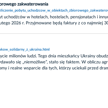
biorowego zakwaterowania
rozliczenie_pobytu_uchodzcow_w_obiektach_zbiorowego_zakwatero
t uchodźców w hotelach, hostelach, pensjonatach i innyc
utego 2026 r. Przyjmowane będą faktury z co najmniej 
akow_solidarny_z_ukraina.html
i życie milionów ludzi. Tego dnia mieszkańcy Ukrainy obudzi
ydawało się „niemożliwe”, stało się faktem. W obliczu agr
omy i realne wsparcie dla tych, którzy uciekali przed dr