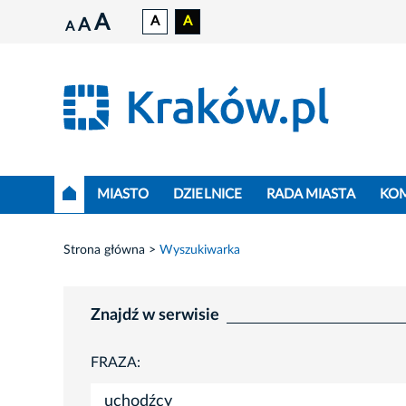
A
A
A
A
A
MIASTO
DZIELNICE
RADA MIASTA
KO
Strona główna
Wyszukiwarka
Znajdź w serwisie
FRAZA: