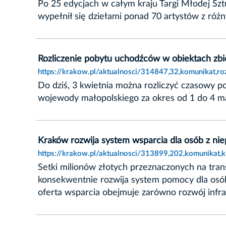
Po 25 edycjach w całym kraju Targi Młodej Sz
wypełnił się dziełami ponad 70 artystów z różn
Rozliczenie pobytu uchodźców w obiektach z
https://krakow.pl/aktualnosci/314847,32,komunikat,
Do dziś, 3 kwietnia można rozliczyć czasowy p
wojewody małopolskiego za okres od 1 do 4 ma
Kraków rozwija system wsparcia dla osób z ni
https://krakow.pl/aktualnosci/313899,202,komunikat
Setki milionów złotych przeznaczonych na trans
konsekwentnie rozwija system pomocy dla osób
oferta wsparcia obejmuje zarówno rozwój infras