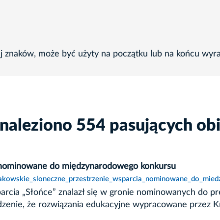
ej znaków, może być użyty na początku lub na końcu wyr
naleziono 554 pasujących ob
a nominowane do międzynarodowego konkursu
krakowskie_sloneczne_przestrzenie_wsparcia_nominowane_do_mie
parcia „Słońce” znalazł się w gronie nominowanych do 
rdzenie, że rozwiązania edukacyjne wypracowane przez K