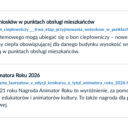
wniosków w punktach obsługi mieszkańców
bon_cieplowniczy___trwa_etap_przyjmowania_wnioskow_w_punktac
systemowego mogą ubiegać się o bon ciepłowniczy – now
eny ciepła obowiązującej dla danego budynku wysokość 
ą w punktach obsługi mieszkańców.
imatora Roku 2026
namy_laureatow_v_edycji_konkursu_o_tytul_animatora_roku_2026.
 roku Nagroda Animator Roku to wyróżnienie, za pomocą
 edukatorów i animatorów kultury. To także nagroda dla
wej.