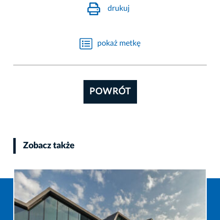
drukuj
pokaż metkę
POWRÓT
Zobacz także