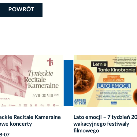
POWRÓT
ocji – 7 tydzień 20.
SILENCE Music Festival w
jnego festiwaly
do Krakowa
ego
2026-08-07