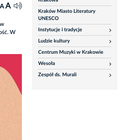
Krakowa
A
A
Kraków Miasto Literatury
UNESCO
ów
Instytucje i tradycje
ość. W
rozwiń
Ludzie kultury
rozwiń
Centrum Muzyki w Krakowie
Wesoła
rozwiń
Zespół ds. Murali
rozwiń