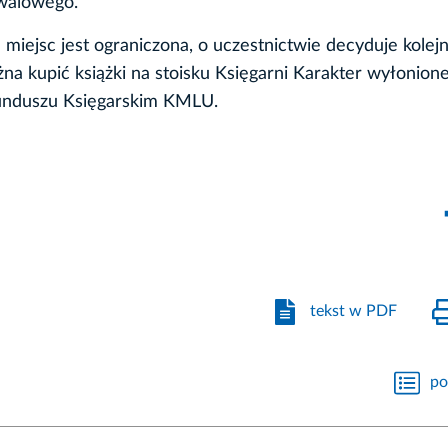
iwalowego.
 miejsc jest ograniczona, o uczestnictwie decyduje kolej
na kupić książki na stoisku Księgarni Karakter wyłonione
unduszu Księgarskim KMLU.
tekst w PDF
po