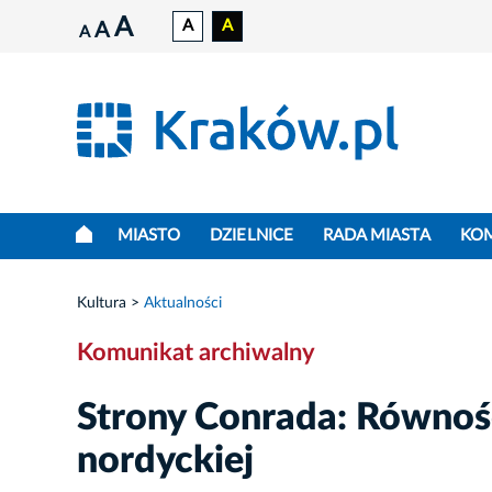
A
A
A
A
A
MIASTO
DZIELNICE
RADA MIASTA
KO
Kultura
Aktualności
Komunikat archiwalny
Strony Conrada: Równość
nordyckiej