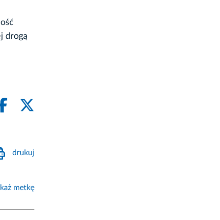
ność
j drogą
drukuj
każ metkę