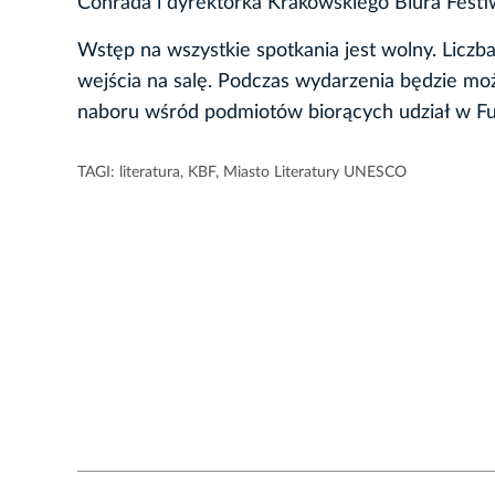
Conrada i dyrektorka Krakowskiego Biura Fest
Wstęp na wszystkie spotkania jest wolny. Liczba
wejścia na salę. Podczas wydarzenia będzie moż
naboru wśród podmiotów biorących udział w F
TAGI:
literatura
,
KBF
,
Miasto Literatury UNESCO