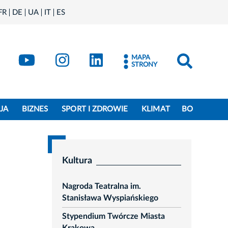
FR
DE
UA
IT
ES
book
Kraków - X
Kraków - YouTube
Kraków - Instagram
Kraków - LinkedIn
MAPA
STRONY
JA
BIZNES
SPORT I ZDROWIE
KLIMAT
BO
Kultura
Nagroda Teatralna im.
Stanisława Wyspiańskiego
Stypendium Twórcze Miasta