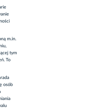
rie
wanie
ności
oną m.in.
niu,
zącej tym
eń. To
nrada
ę osób
a
niania
walu