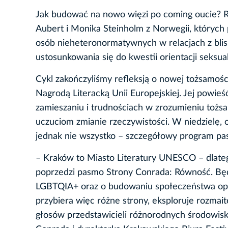
Jak budować na nowo więzi po coming oucie? Ró
Aubert i Monika Steinholm z Norwegii, któryc
osób nieheteronormatywnych w relacjach z blis
ustosunkowania się do kwestii orientacji seksual
Cykl zakończyliśmy refleksją o nowej tożsamości
Nagrodą Literacką Unii Europejskiej. Jej powieś
zamieszaniu i trudnościach w zrozumieniu tożsa
uczuciom zmianie rzeczywistości. W niedzielę,
jednak nie wszystko – szczegółowy program pa
– Kraków to Miasto Literatury UNESCO – dlateg
poprzedzi pasmo Strony Conrada: Równość. Bę
LGBTQIA+ oraz o budowaniu społeczeństwa opar
przybiera więc różne strony, eksploruje rozma
głosów przedstawicieli różnorodnych środowisk