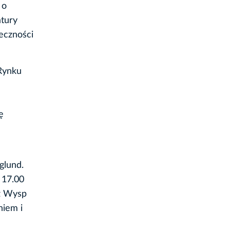
 o
atury
łeczności
 Rynku
ę
glund.
 17.00
 z Wysp
niem i