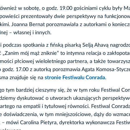
wnież w sobotę, o godz. 19.00 gościniami cyklu były Ma
h powieści prezentowały dwie perspektywy na funkcjono
kimi. Joanna Bernat porozmawiała z autorkami o koniecz
nej – własnej i innych.
 podczas spotkania z fińską pisarką Selją Ahavą nagrodz
ć „Zanim mój mąż zniknie” to intymna relacja o zakłopota
mości płciowej wieloletniego partnera, a także towarzys
 o godz. 17.00 z autorką porozmawia Agata Komosa-Stycz
sma znajduje się na
stronie Festiwalu Conrada
.
o tym bardziej cieszymy się, że w tym roku Festiwal Co
dziemy dyskutować o utworach ukazujących perspektyw
tego na empatii i tytułowej równości. Festiwal Conrad
ite doświadczenia, w tym mniejszościowe, dąży do wzmac
 – mówi Carolina Pietyra, dyrektorka wykonawcza Festi