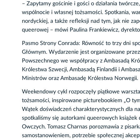
– Zapytamy gościnie i gości o działania twórc
wspólnocie i własnej tożsamości. Spotkania, war
nordyckiej, a także refleksji nad tym, jak nie 
queerowej – mówi Paulina Frankiewicz, dyrekt
Pasmo Strony Conrada: Równość to trzy dni spo
Głównym. Wydarzenie jest organizowane przez 
Powszechnego we współpracy z Ambasadą Król
Królestwa Szwecji, Ambasadą Finlandii i Ambas
Ministrów oraz Ambasadę Królestwa Norwegii.
Weekendowy cykl rozpoczęły piątkowe warsztat
tożsamości, inspirowane picturebookiem „O tym
Wątek doświadczeń charakterystycznych dla nas
spotkaliśmy się autorkami queerowych książek 
Owczych. Tomasz Charnas porozmawia z pisark
samostanowieniem, potrzebie społecznej akcepta