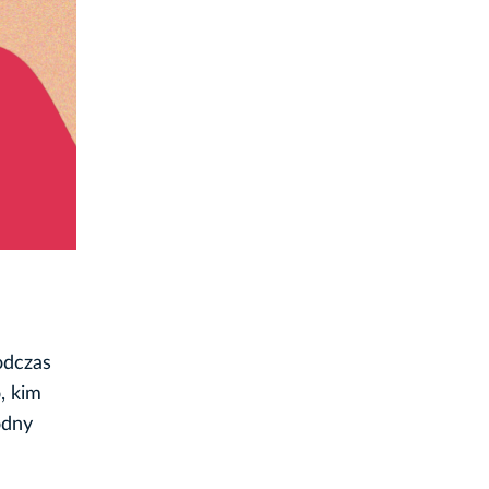
odczas
, kim
odny