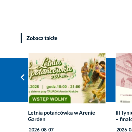
Zobacz także
enie
III Tynieckie Recitale Kameralne
Lato em
– finałowe koncerty
wakacy
filmow
2026-08-07