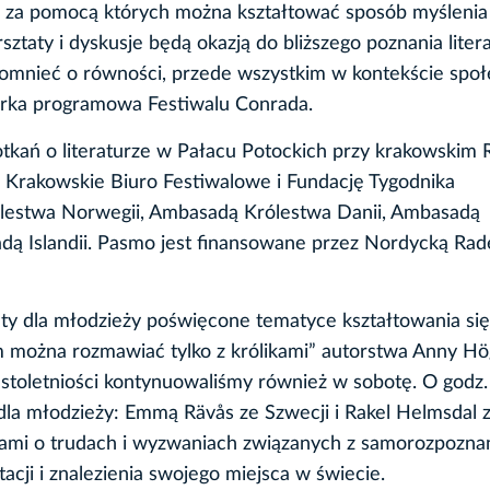
ze, za pomocą których można kształtować sposób myślenia
sztaty i dyskusje będą okazją do bliższego poznania liter
zapomnieć o równości, przede wszystkim w kontekście spo
orka programowa Festiwalu Conrada.
tkań o literaturze w Pałacu Potockich przy krakowskim
Krakowskie Biuro Festiwalowe i Fundację Tygodnika
estwa Norwegii, Ambasadą Królestwa Danii, Ambasadą
adą Islandii. Pasmo jest finansowane przez Nordycką Rad
y dla młodzieży poświęcone tematyce kształtowania się
 można rozmawiać tylko z królikami” autorstwa Anny Hö
toletniości kontynuowaliśmy również w sobotę. O godz.
dla młodzieży: Emmą Rävås ze Szwecji i Rakel Helmsdal
ami o trudach i wyzwaniach związanych z samorozpozna
cji i znalezienia swojego miejsca w świecie.