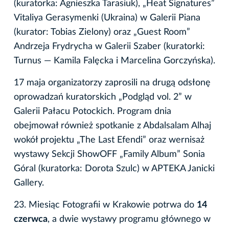
(kuratorka: Agnieszka Tarasiuk), „Heat Signatures”
Vitaliya Gerasymenki (Ukraina) w Galerii Piana
(kurator: Tobias Zielony) oraz „Guest Room”
Andrzeja Frydrycha w Galerii Szaber (kuratorki:
Turnus — Kamila Falęcka i Marcelina Gorczyńska).
17 maja organizatorzy zaprosili na drugą odsłonę
oprowadzań kuratorskich „Podgląd vol. 2” w
Galerii Pałacu Potockich. Program dnia
obejmował również spotkanie z Abdalsalam Alhaj
wokół projektu „The Last Efendi” oraz wernisaż
wystawy Sekcji ShowOFF „Family Album” Sonia
Góral (kuratorka: Dorota Szulc) w APTEKA Janicki
Gallery.
23. Miesiąc Fotografii w Krakowie potrwa do
14
czerwca
, a dwie wystawy programu głównego w