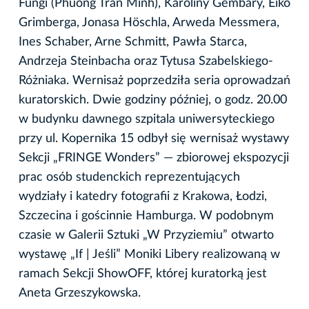
Fungi (Phuong Tran Minh), Karoliny Gembary, Eiko
Grimberga, Jonasa Höschla, Arweda Messmera,
Ines Schaber, Arne Schmitt, Pawła Starca,
Andrzeja Steinbacha oraz Tytusa Szabelskiego-
Różniaka. Wernisaż poprzedziła seria oprowadzań
kuratorskich. Dwie godziny później, o godz. 20.00
w budynku dawnego szpitala uniwersyteckiego
przy ul. Kopernika 15 odbył się wernisaż wystawy
Sekcji „FRINGE Wonders” — zbiorowej ekspozycji
prac osób studenckich reprezentujących
wydziały i katedry fotografii z Krakowa, Łodzi,
Szczecina i gościnnie Hamburga. W podobnym
czasie w Galerii Sztuki „W Przyziemiu” otwarto
wystawę „If | Jeśli” Moniki Libery realizowaną w
ramach Sekcji ShowOFF, której kuratorką jest
Aneta Grzeszykowska.