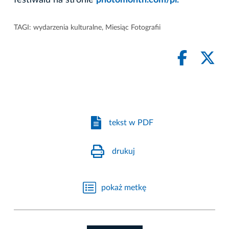
festiwalu na stronie
photomonth.com/pl
.
TAGI:
wydarzenia kulturalne
,
Miesiąc Fotografii
tekst w PDF
drukuj
pokaż metkę