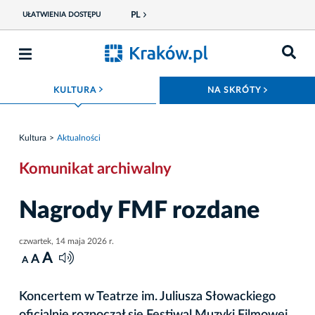
PL
UŁATWIENIA DOSTĘPU
ROZWIŃ MENU
ROZWIŃ
KULTURA
NA SKRÓTY
Kultura
Aktualności
Komunikat archiwalny
Nagrody FMF rozdane
czwartek, 14 maja 2026 r.
A
A
A
Koncertem w Teatrze im. Juliusza Słowackiego
oficjalnie rozpoczął się Festiwal Muzyki Filmowej.