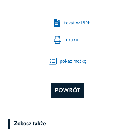
tekst w PDF
drukuj
pokaż metkę
POWRÓT
Zobacz także