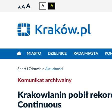
A
A
A
A
A
MIASTO
DZIELNICE
RADA MIASTA
KO
Sport i Zdrowie
Aktualności
Komunikat archiwalny
Krakowianin pobił reko
Continuous