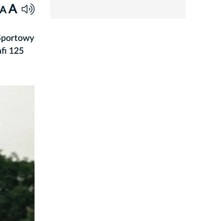
rozwiń
A
A
 Sportowy
fi 125