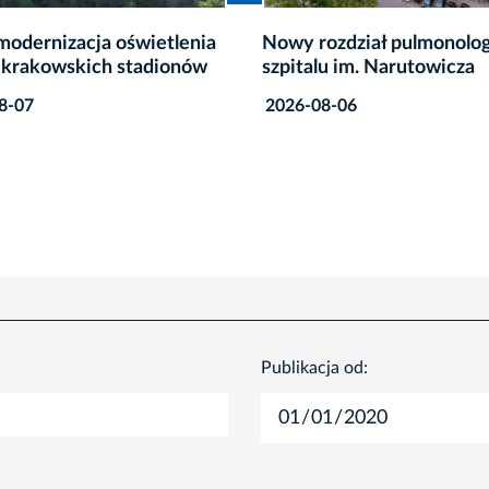
ozdział pulmonologii w
19. PGE Bieg Trzech Kopc
lu im. Narutowicza
wystartowały zapisy
8-06
2026-08-06
Publikacja od: