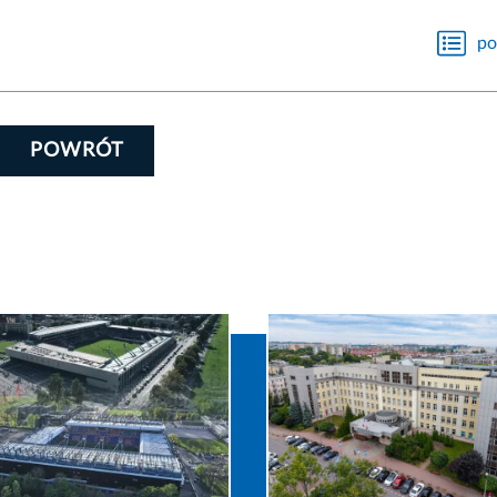
po
POWRÓT