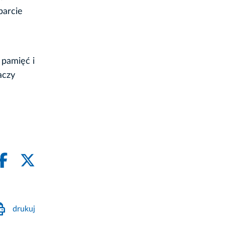
parcie
 pamięć i
aczy
drukuj