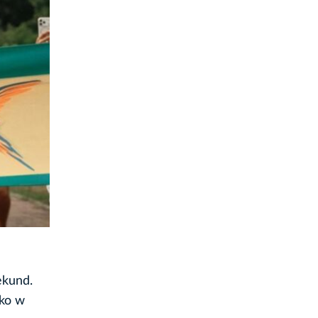
ekund.
tko w