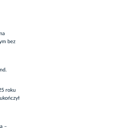
na
nym bez
nd.
25 roku
 ukończył
a –