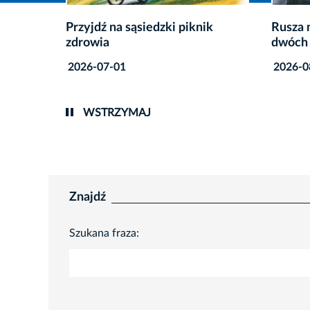
ik
Rusza modernizacja oświetlenia
Nowy r
dwóch krakowskich stadionów
szpita
2026-08-07
2026-0
WSTRZYMAJ
Znajdź
Szukana fraza: