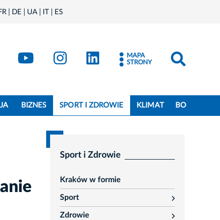
FR
DE
UA
IT
ES
book
Kraków - X
Kraków - YouTube
Kraków - Instagram
Kraków - LinkedIn
MAPA
STRONY
JA
BIZNES
SPORT I ZDROWIE
KLIMAT
BO
Sport i Zdrowie
Kraków w formie
anie
Sport
rozwiń
Zdrowie