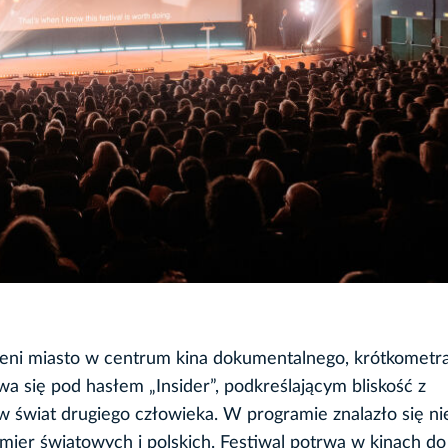
mieni miasto w centrum kina dokumentalnego, krótkomet
a się pod hasłem „Insider”, podkreślającym bliskość z
a w świat drugiego człowieka. W programie znalazło się n
mier światowych i polskich. Festiwal potrwa w kinach do