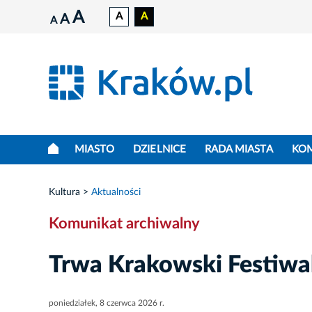
A
A
A
A
A
MIASTO
DZIELNICE
RADA MIASTA
KO
Kultura
Aktualności
Komunikat archiwalny
Trwa Krakowski Festiwa
poniedziałek, 8 czerwca 2026 r.