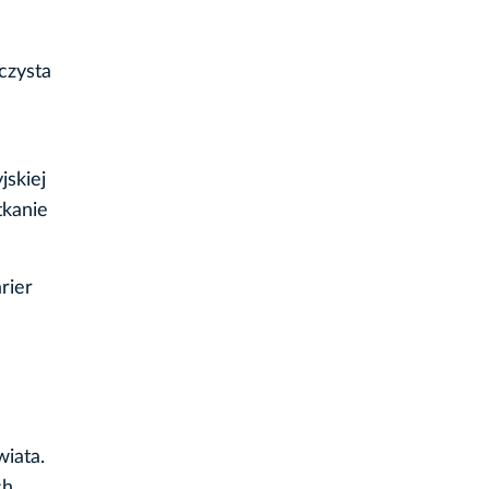
czysta
skiej
tkanie
rier
iata.
ch