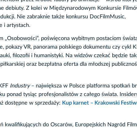
czne debiuty. Z kolei w Międzynarodowym Konkursie Film
ukcji. Nie zabraknie także konkursu DocFilmMusic,
i artystach.
m „Osobowości”, poświęcona wybitnym postaciom świata 
e, pokazy VR, panorama polskiego dokumentu czy cykl 
i, filozofii i humanistyki. Na widzów czekać będzie tak
łkarskiej oraz bezpłatna oferta dla młodszej publicznoś
 KFF
Industry
– największa w Polsce platforma spotkań b
 ponad tysiąc profesjonalistów z całego świata. Insider
już dostępne w sprzedaży:
Kup karnet – Krakowski Festiw
eń kwalifikujących do Oscarów, Europejskich Nagród Fi