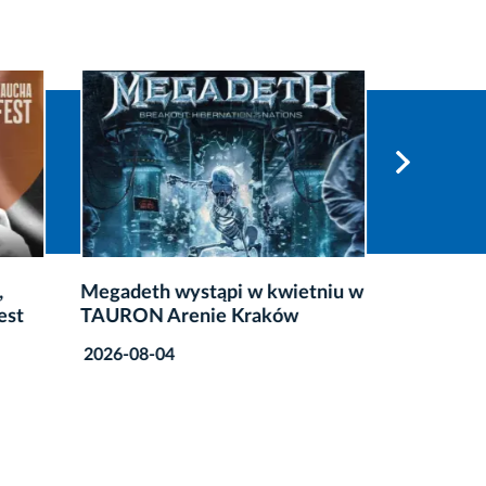
tniu w
TAURON Arena Kraków –
Kraków 
podsumowanie pierwszej
ekologi
połowy 2026 r.
2026-07
2026-08-04