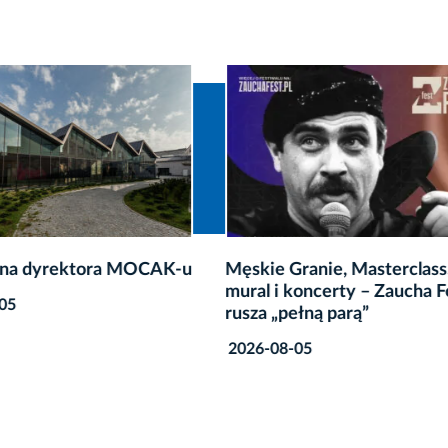
 Granie, Masterclass,
Megadeth wystąpi w kwie
i koncerty – Zaucha Fest
TAURON Arenie Kraków
pełną parą”
2026-08-04
8-05