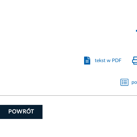
tekst w PDF
po
POWRÓT