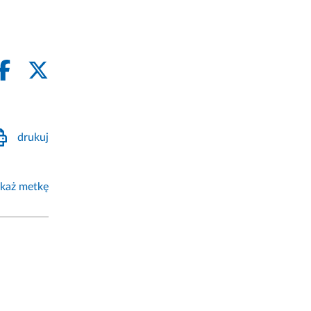
drukuj
każ metkę