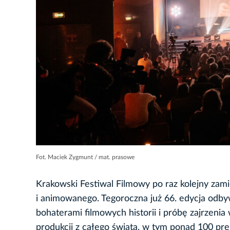
Fot. Maciek Zygmunt / mat. prasowe
Krakowski Festiwal Filmowy po raz kolejny za
i animowanego. Tegoroczna już 66. edycja odbyw
bohaterami filmowych historii i próbę zajrzeni
produkcji z całego świata, w tym ponad 100 pre