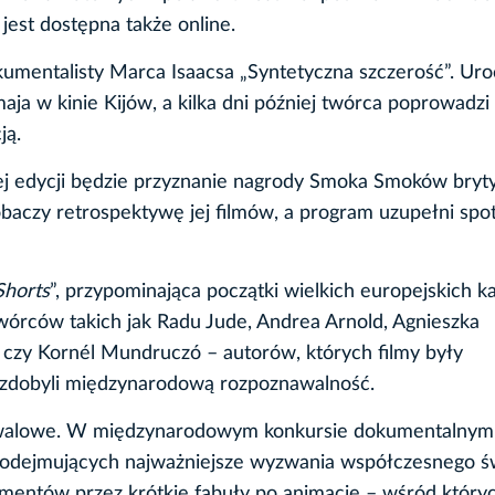
est dostępna także online.
kumentalisty Marca Isaacsa „Syntetyczna szczerość”. Uro
aja w kinie Kijów, a kilka dni później twórca poprowadzi
ją.
j edycji będzie przyznanie nagrody Smoka Smoków brytyj
baczy retrospektywę jej filmów, a program uzupełni spo
Shorts
”, przypominająca początki wielkich europejskich ka
órców takich jak Radu Jude, Andrea Arnold, Agnieszka
zy Kornél Mundruczó – autorów, których filmy były
 zdobyli międzynarodową rozpoznawalność.
tiwalowe. W międzynarodowym konkursie dokumentalnym
podejmujących najważniejsze wyzwania współczesnego św
mentów przez krótkie fabuły po animacje – wśród który