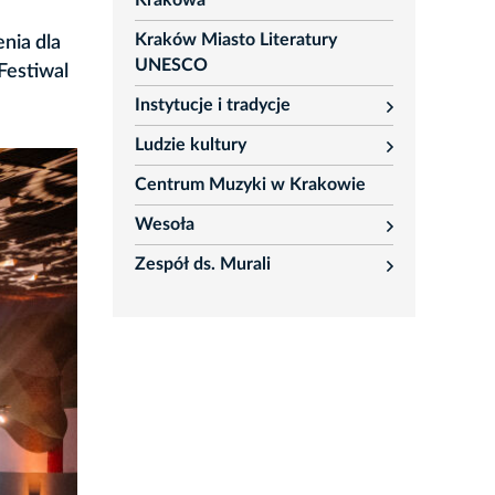
Krakowa
Kraków Miasto Literatury
nia dla
UNESCO
Festiwal
Instytucje i tradycje
rozwiń
Ludzie kultury
rozwiń
Centrum Muzyki w Krakowie
Wesoła
rozwiń
Zespół ds. Murali
rozwiń