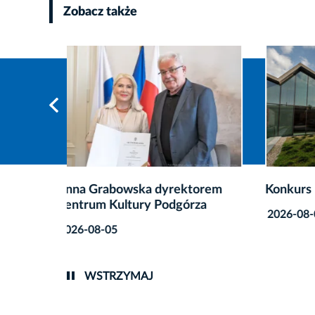
Zobacz także
orem
Konkurs na dyrektora MOCAK-u
Męskie
za
mural 
2026-08-05
rusza „
2026-0
WSTRZYMAJ