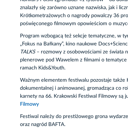
znalazły się zarówno uznane nazwiska, jak i li
Krótkometrażowych o nagrody powalczy 36 prod
poświęconego filmowym opowieściom o muzyce 
Program wzbogacą też sekcje tematyczne, w ty
„Fokus na Bałkany”, kino naukowe Docs+Scienc
TALKS
– rozmowy z osobowościami ze świata nauk
plenerowe pod Wawelem z filmami o tematyce pi
ramach Kids&Youth.
Ważnym elementem festiwalu pozostaje także
dokumentalnej i animowanej, gromadząca co roku
karnety na 66. Krakowski Festiwal Filmowy są 
Filmowy
Festiwal należy do prestiżowego grona wydarz
oraz nagród BAFTA.