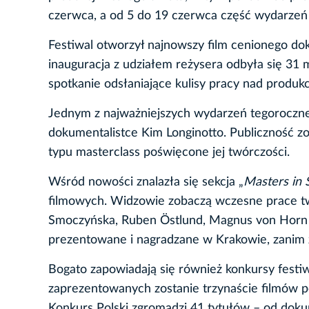
czerwca, a od 5 do 19 czerwca część wydarzeń j
Festiwal otworzył najnowszy film cenionego do
inauguracja z udziałem reżysera odbyła się 31 m
spotkanie odsłaniające kulisy pracy nad produkc
Jednym z najważniejszych wydarzeń tegoroczne
dokumentalistce Kim Longinotto. Publiczność zo
typu masterclass poświęcone jej twórczości.
Wśród nowości znalazła się sekcja „
Masters in 
filmowych. Widzowie zobaczą wczesne prace tw
Smoczyńska, Ruben Östlund, Magnus von Horn c
prezentowane i nagradzane w Krakowie, zanim
Bogato zapowiadają się również konkursy fes
zaprezentowanych zostanie trzynaście filmów 
Konkurs Polski zgromadzi 41 tytułów – od doku