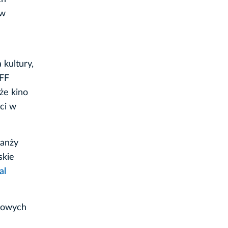
ów
kultury,
KFF
że kino
ci w
ranży
skie
al
lmowych