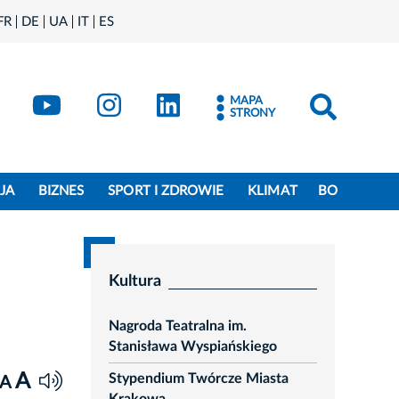
FR
DE
UA
IT
ES
book
Kraków - X
Kraków - YouTube
Kraków - Instagram
Kraków - LinkedIn
MAPA
STRONY
JA
BIZNES
SPORT I ZDROWIE
KLIMAT
BO
Kultura
Nagroda Teatralna im.
Stanisława Wyspiańskiego
A
Stypendium Twórcze Miasta
A