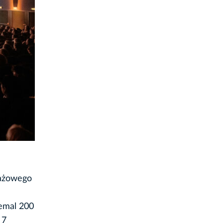
rażowego
iemal 200
 7