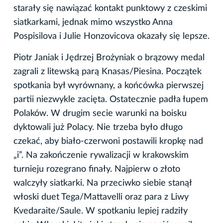
starały się nawiązać kontakt punktowy z czeskimi
siatkarkami, jednak mimo wszystko Anna
Pospisilova i Julie Honzovicova okazały się lepsze.
Piotr Janiak i Jędrzej Brożyniak o brązowy medal
zagrali z litewską parą Knasas/Piesina. Początek
spotkania był wyrównany, a końcówka pierwszej
partii niezwykle zacięta. Ostatecznie padła łupem
Polaków. W drugim secie warunki na boisku
dyktowali już Polacy. Nie trzeba było długo
czekać, aby biało-czerwoni postawili kropkę nad
„i”. Na zakończenie rywalizacji w krakowskim
turnieju rozegrano finały. Najpierw o złoto
walczyły siatkarki. Na przeciwko siebie stanął
włoski duet Tega/Mattavelli oraz para z Liwy
Kvedaraite/Saule. W spotkaniu lepiej radziły