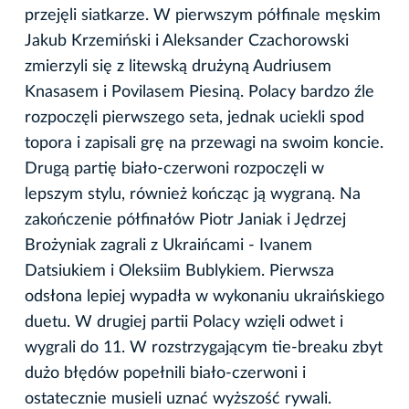
przejęli siatkarze. W pierwszym półfinale męskim
Jakub Krzemiński i Aleksander Czachorowski
zmierzyli się z litewską drużyną Audriusem
Knasasem i Povilasem Piesiną. Polacy bardzo źle
rozpoczęli pierwszego seta, jednak uciekli spod
topora i zapisali grę na przewagi na swoim koncie.
Drugą partię biało-czerwoni rozpoczęli w
lepszym stylu, również kończąc ją wygraną. Na
zakończenie półfinałów Piotr Janiak i Jędrzej
Brożyniak zagrali z Ukraińcami - Ivanem
Datsiukiem i Oleksiim Bublykiem. Pierwsza
odsłona lepiej wypadła w wykonaniu ukraińskiego
duetu. W drugiej partii Polacy wzięli odwet i
wygrali do 11. W rozstrzygającym tie-breaku zbyt
dużo błędów popełnili biało-czerwoni i
ostatecznie musieli uznać wyższość rywali.