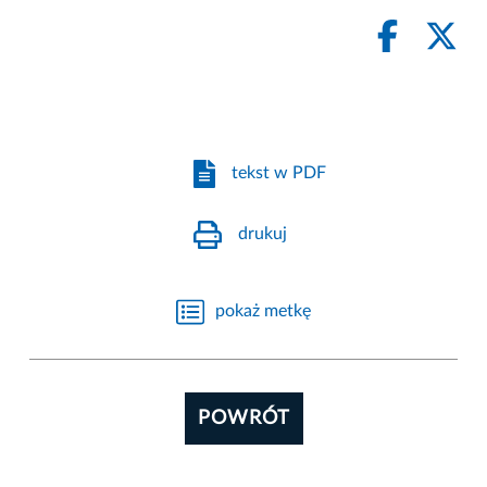
tekst w PDF
drukuj
pokaż metkę
POWRÓT