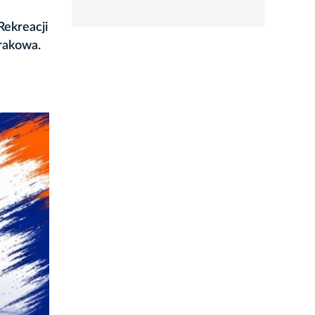
rozwiń
Rekreacji
rakowa.