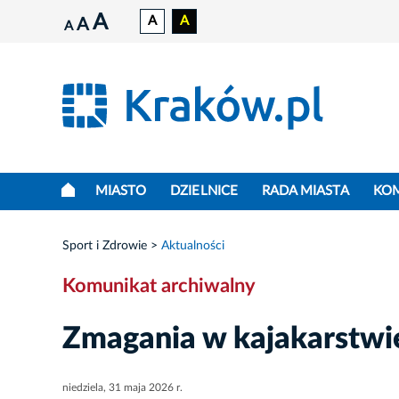
A
A
A
A
A
MIASTO
DZIELNICE
RADA MIASTA
KO
Sport i Zdrowie
Aktualności
Komunikat archiwalny
Zmagania w kajakarstwi
niedziela, 31 maja 2026 r.