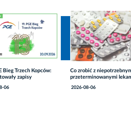
bić z niepotrzebnymi lub
Wodny plac zabaw w Park
rminowanymi lekami?
Jordana nieczynny z pow
awarii
8-06
2026-08-06