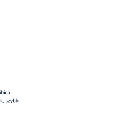
ibica
k, szybki
e