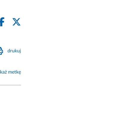
drukuj
każ metkę