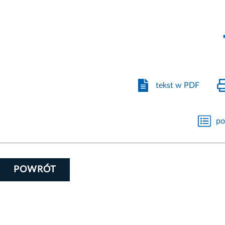
tekst w PDF
po
POWRÓT