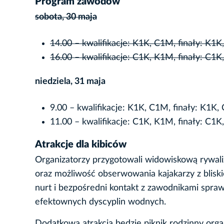
Program zawodów
sobota, 30 maja
14.00 – kwalifikacje: K1K, C1M, finały: K1
16.00 – kwalifikacje: C1K, K1M, finały: C1
niedziela, 31 maja
9.00 – kwalifikacje: K1K, C1M, finały: K1K
11.00 – kwalifikacje: C1K, K1M, finały: C1
Atrakcje dla kibiców
Organizatorzy przygotowali widowiskową rywal
oraz możliwość obserwowania kajakarzy z bliski
nurt i bezpośredni kontakt z zawodnikami spraw
efektownych dyscyplin wodnych.
Dodatkową atrakcją będzie piknik rodzinny org