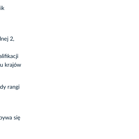
ik
nej 2,
ifikacji
tu krajów
dy rangi
bywa się