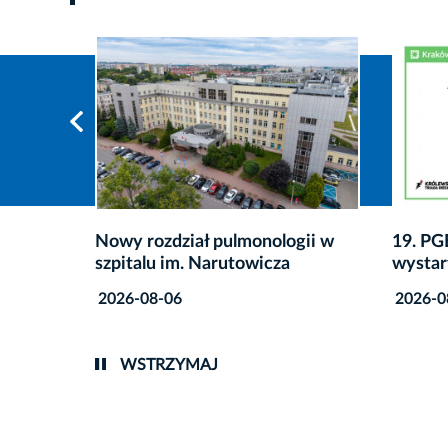
gii w
19. PGE Bieg Trzech Kopców:
Co zro
wystartowały zapisy
przete
2026-08-06
2026-0
WSTRZYMAJ