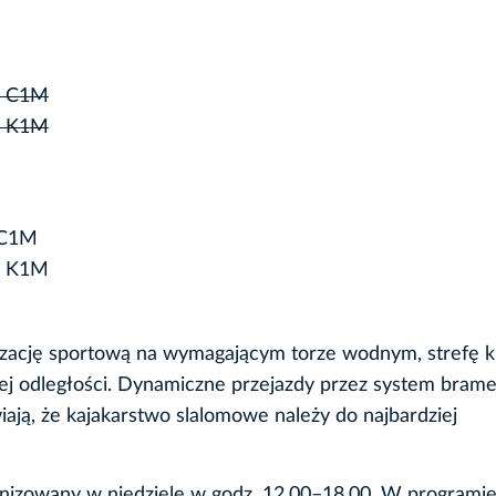
K, C1M
K, K1M
, C1M
K, K1M
izację sportową na wymagającym torze wodnym, strefę k
ej odległości. Dynamiczne przejazdy przez system brame
iają, że kajakarstwo slalomowe należy do najbardziej
anizowany w niedzielę w godz. 12.00–18.00. W programi