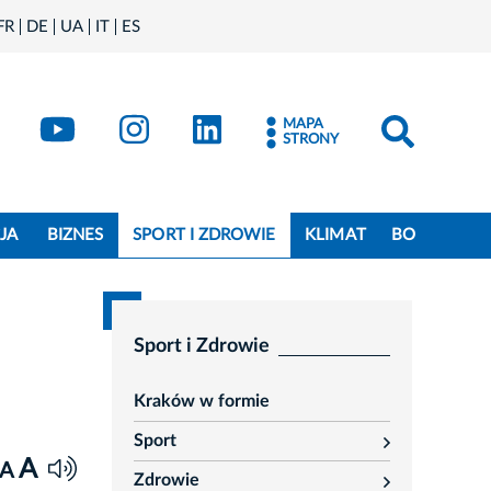
FR
DE
UA
IT
ES
book
Kraków - X
Kraków - YouTube
Kraków - Instagram
Kraków - LinkedIn
MAPA
STRONY
JA
BIZNES
SPORT I ZDROWIE
KLIMAT
BO
Sport i Zdrowie
Kraków w formie
Sport
rozwiń
A
A
Zdrowie