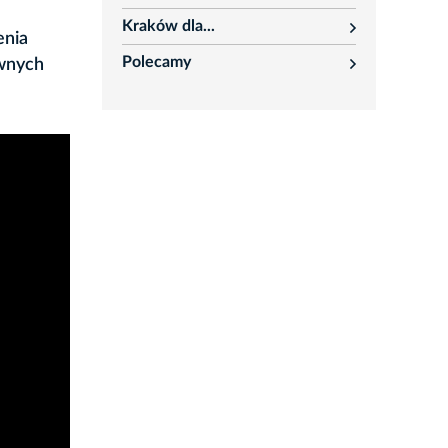
rozwiń
Kraków dla...
rozwiń
enia
Polecamy
ównych
rozwiń