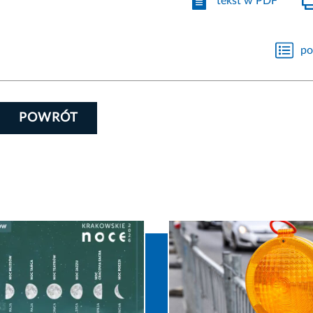
tekst w PDF
po
POWRÓT