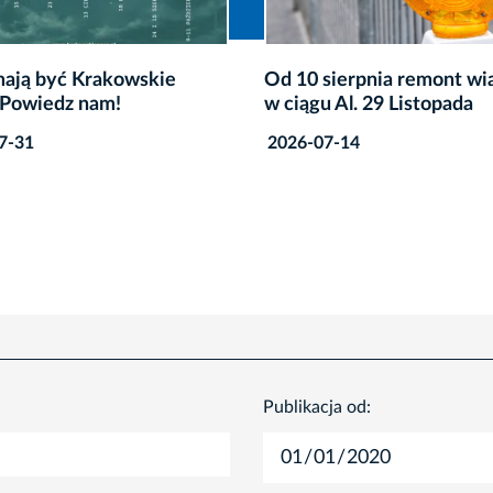
sierpnia remont wiaduktu
„Zielone kosiarki” na Za
 Al. 29 Listopada
– zapisz się na warsztaty
7-14
2026-07-02
Publikacja od: