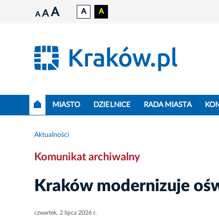
A
A
A
A
A
MIASTO
DZIELNICE
RADA MIASTA
KO
Aktualności
Komunikat archiwalny
Kraków modernizuje oświ
czwartek, 2 lipca 2026 r.