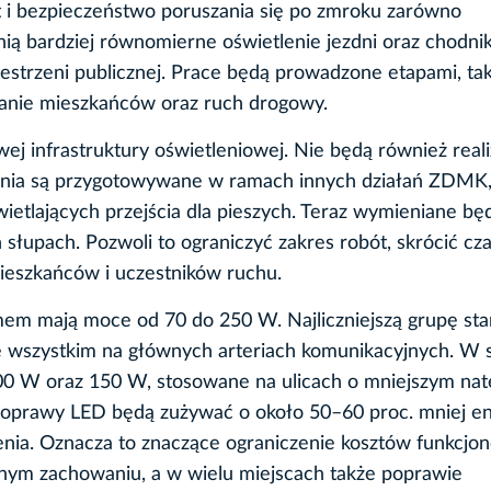
 i bezpieczeństwo poruszania się po zmroku zarówno
ą bardziej równomierne oświetlenie jezdni oraz chodni
zestrzeni publicznej. Prace będą prowadzone etapami, ta
anie mieszkańców oraz ruch drogowy.
j infrastruktury oświetleniowej. Nie będą również rea
adania są przygotowywane w ramach innych działań ZDMK,
etlających przejścia dla pieszych. Teraz wymieniane bę
łupach. Pozwoli to ograniczyć zakres robót, skrócić cz
mieszkańców i uczestników ruchu.
em mają moce od 70 do 250 W. Najliczniejszą grupę st
wszystkim na głównych arteriach komunikacyjnych. W 
0 W oraz 150 W, stosowane na ulicach o mniejszym nat
oprawy LED będą zużywać o około 50–60 proc. mniej en
enia. Oznacza to znaczące ograniczenie kosztów funkcjo
snym zachowaniu, a w wielu miejscach także poprawie