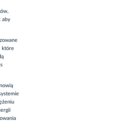
ków,
k aby
lizowane
 które
dą
as
anowią
systemie
ężeniu
ergii
nowania