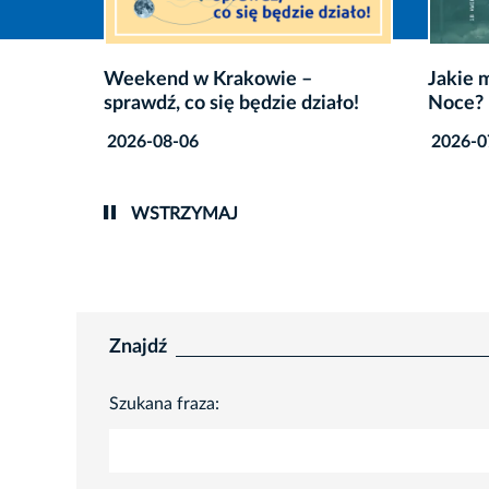
Jakie mają być Krakowskie
Od 10 
iało!
Noce? Powiedz nam!
w ciągu
2026-07-31
2026-0
WSTRZYMAJ
Znajdź
Szukana fraza: