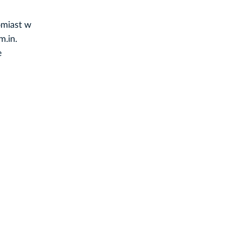
omiast w
m.in.
e