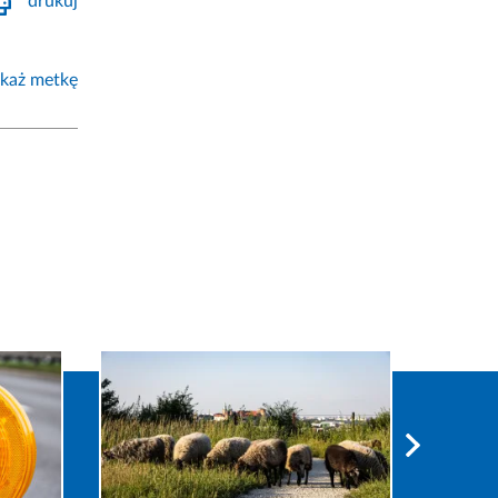
drukuj
każ metkę