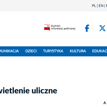
PL
EN
Face
MUNIKACJA
DZIECI
TURYSTYKA
KULTURA
EDUKAC
etlenie uliczne
A