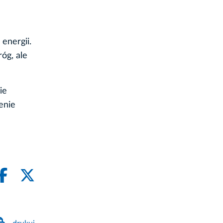
 energii.
óg, ale
ie
enie