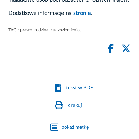
majątkowe osób pochodzących z różnych krajów.
Dodatkowe informacje na
stronie
.
TAGI:
prawo
,
rodzina
,
cudzoziemieniec
tekst w PDF
drukuj
pokaż metkę