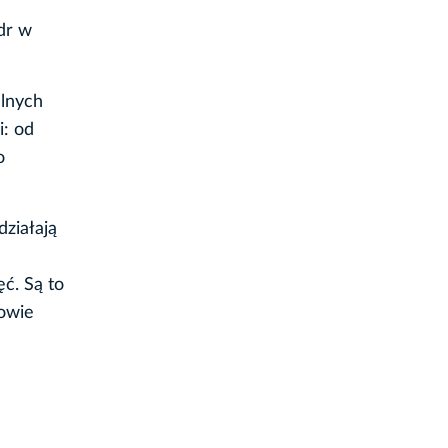
dr w
lnych
i: od
o
ziałają
ć. Są to
rowie