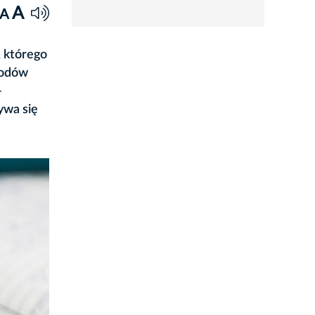
rozwiń
A
A
, którego
hodów
–
ywa się