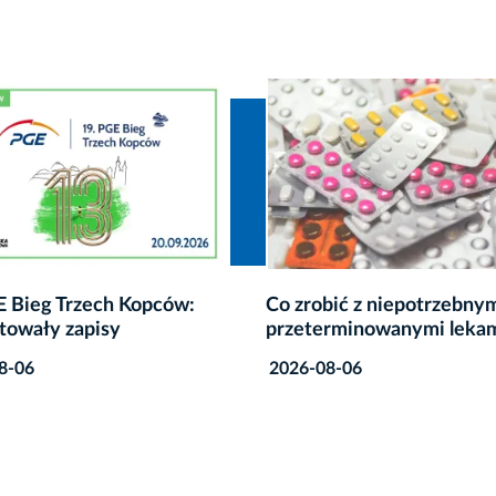
bić z niepotrzebnymi lub
Wodny plac zabaw w Park
rminowanymi lekami?
Jordana nieczynny z pow
awarii
8-06
2026-08-06