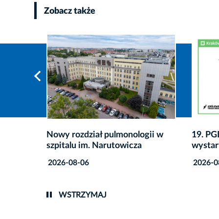
Zobacz także
gii w
19. PGE Bieg Trzech Kopców:
Co zro
wystartowały zapisy
przete
2026-08-06
2026-0
WSTRZYMAJ