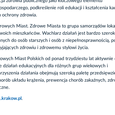
ja zdrowia publicznego jako kluczowego elementu
podarczego, podkreślenie roli edukacji i kształcenia ka
 ochrony zdrowia.
owych Miast. Zdrowe Miasta to grupa samorządów loka
swoich mieszkańców. Wachlarz działań jest bardzo szerok
wanych do osób starszych i osób z niepełnosprawnością, p
jających zdrowiu i zdrowemu stylowi życia.
wych Miast Polskich od ponad trzydziestu lat aktywnie d
le działań edukacyjnych dla różnych grup wiekowych i
szenia działania obejmują szeroką paletę przedsięwzię
chorób układu krążenia, prewencja chorób zakaźnych, zd
czne.
.krakow.pl
.