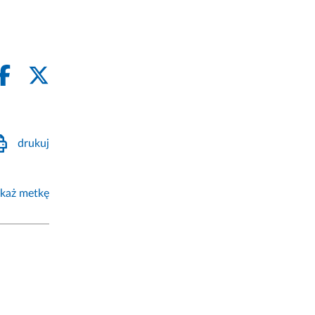
drukuj
każ metkę