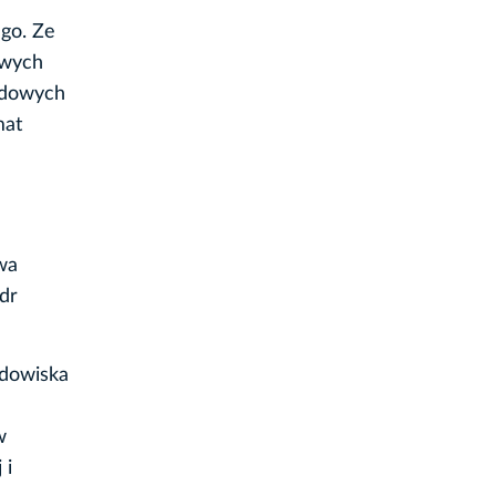
ego. Ze
owych
rodowych
mat
wa
dr
odowiska
w
 i