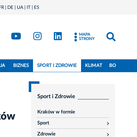
FR
DE
UA
IT
ES
book
Kraków - X
Kraków - YouTube
Kraków - Instagram
Kraków - LinkedIn
MAPA
STRONY
JA
BIZNES
SPORT I ZDROWIE
KLIMAT
BO
Sport i Zdrowie
Kraków w formie
aków
Sport
rozwiń
Zdrowie