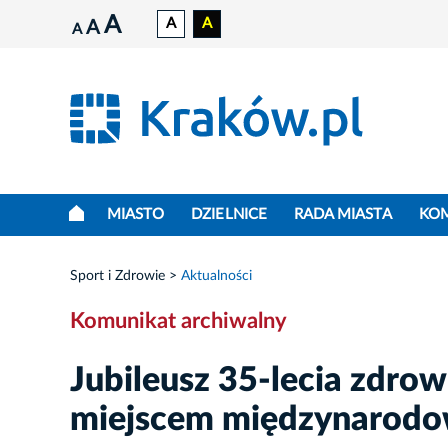
A
A
A
A
A
MIASTO
DZIELNICE
RADA MIASTA
KO
Sport i Zdrowie
Aktualności
Komunikat archiwalny
Jubileusz 35-lecia zdro
miejscem międzynarodo