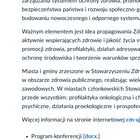
zarządzania systemem ochrony zdrowia, promoc
bezpieczeństwa państwa i rozwoju społeczno-gos
budowaniu nowoczesnego i odpornego systemu
Ważnym elementem jest idea propagowania Zdr
aktywnie wspierających zdrowie i jakość życia 
promocji zdrowia, profilaktyki, działań adreso
ochronę środowiska i tworzenie warunków sprzy
Miasta i gminy zrzeszone w Stowarzyszeniu Zdro
w obszarze zdrowia publicznego, realizując wie
zawodowych. W miastach członkowskich Stowarzy
przede wszystkim: profilaktyka onkologiczna i 
psychiczne, działania proekologiczne i prospołe
Więcej informacji na stronie internetowej
cm-uj
Program konferencji [
docx.
]