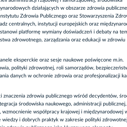
ieli administracji rządowej i samorządowej, środowiska
dzynarodowych działających w obszarze zdrowia publiczn
 Instytutu Zdrowia Publicznego oraz Stowarzyszenia Zdr
władz centralnych, instytucji europejskich oraz międzyna
 stanowi platformę wymiany doświadczeń i debaty na te
twa zdrowotnego, zarządzania oraz edukacji w zdrowiu
panele eksperckie oraz sesje naukowe poświęcone m.in.
ia, polityki zdrowotnej, roli samorządów, bezpieczeńst
ania danych w ochronie zdrowia oraz profesjonalizacji ka
i znaczenia zdrowia publicznego wśród decydentów, śr
ntegracja środowiska naukowego, administracji publicznej,
, wzmocnienie współpracy krajowej i międzynarodowej 
wiedzy i dobrych praktyk w zakresie polityki zdrowotnej