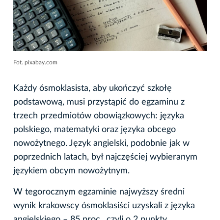
Fot. pixabay.com
Każdy ósmoklasista, aby ukończyć szkołę
podstawową, musi przystąpić do egzaminu z
trzech przedmiotów obowiązkowych: języka
polskiego, matematyki oraz języka obcego
nowożytnego. Język angielski, podobnie jak w
poprzednich latach, był najczęściej wybieranym
językiem obcym nowożytnym.
W tegorocznym egzaminie najwyższy średni
wynik krakowscy ósmoklasiści uzyskali z języka
angielskiego – 85 proc., czyli o 2 punkty