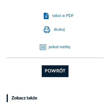
tekst w PDF
drukuj
pokaż metkę
POWRÓT
Zobacz także