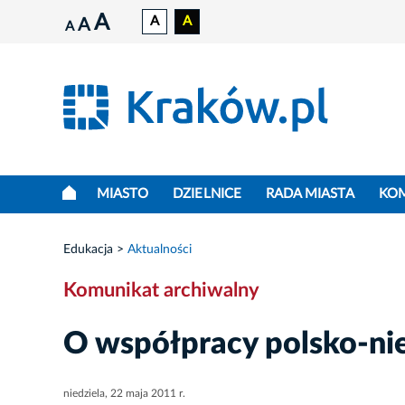
A
A
A
A
A
MIASTO
DZIELNICE
RADA MIASTA
KO
Edukacja
Aktualności
Komunikat archiwalny
O współpracy polsko-ni
niedziela, 22 maja 2011 r.