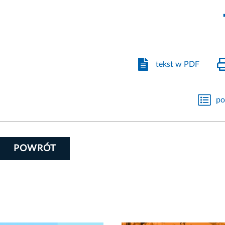
tekst w PDF
po
POWRÓT