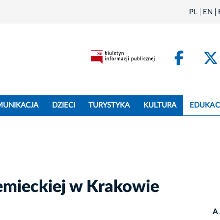
PL
EN
Face
MUNIKACJA
DZIECI
TURYSTYKA
KULTURA
EDUKAC
emieckiej w Krakowie
A