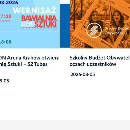
olny Budżet Obywatelski w
„Zielone kosiarki” na
ach uczestników
– zapisz się na warszta
6-08-05
2026-07-02