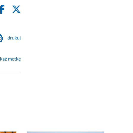
drukuj
każ metkę