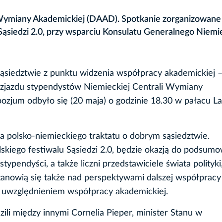
 Wymiany Akademickiej (DAAD). Spotkanie zorganizowane
Sąsiedzi 2.0, przy wsparciu Konsulatu Generalnego Niemi
sąsiedztwie z punktu widzenia współpracy akademickiej 
 zjazdu stypendystów Niemieckiej Centrali Wymiany
zjum odbyło się (20 maja) o godzinie 18.30 w pałacu La
a polsko-niemieckiego traktatu o dobrym sąsiedztwie.
kiego festiwalu Sąsiedzi 2.0, będzie okazją do podsumo
typendyści, a także liczni przedstawiciele świata polityki
astanowią się także nad perspektywami dalszej współprac
m uwzględnieniem współpracy akademickiej.
li między innymi Cornelia Pieper, minister Stanu w