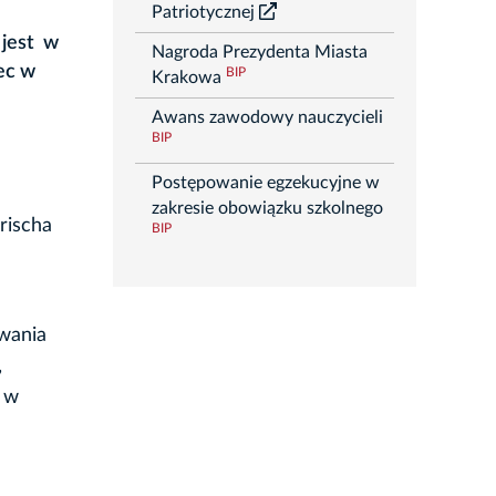
Patriotycznej
 jest w
Nagroda Prezydenta Miasta
ec w
BIP
Krakowa
Awans zawodowy nauczycieli
BIP
–
Postępowanie egzekucyjne w
zakresie obowiązku szkolnego
rischa
BIP
wania
,
y w