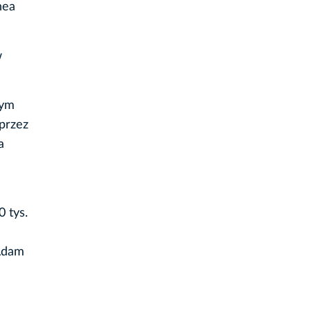
hea
w
nym
przez
a
 tys.
 Adam