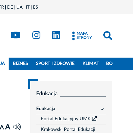
FR
DE
UA
IT
ES
book
Kraków - X
Kraków - YouTube
Kraków - Instagram
Kraków - LinkedIn
MAPA
STRONY
JA
BIZNES
SPORT I ZDROWIE
KLIMAT
BO
Edukacja
Edukacja
rozwiń
Portal Edukacyjny UMK
A
A
Krakowski Portal Edukacji