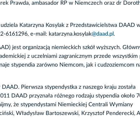
arek Prawda, ambasador RP w Niemczech oraz dr Dorot
 udziela Katarzyna Kosylak z Przedstawicielstwa DAAD 
2-6161296, e-mail: katarzyna.kosylak
@daad.pl
.
D) jest organizacją niemieckich szkół wyższych. Głów
demickiej z uczelniami zagranicznym przede wszystkim 
aje stypendia zarówno Niemcom, jak i cudzoziemcom n
w DAAD. Pierwsza stypendystka z naszego kraju została
011 DAAD przyznała różnego rodzaju stypendia około 70
ijmy, że stypendystami Niemieckiej Centrali Wymiany
ciński, Władysław Bartoszewski, Krzysztof Penderecki,