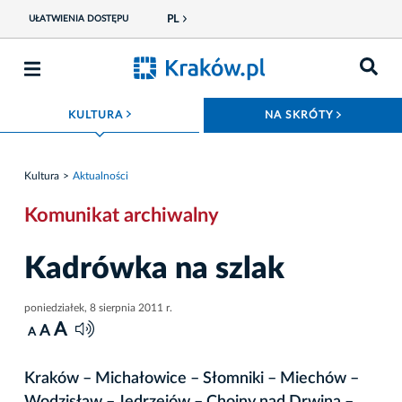
PL
UŁATWIENIA DOSTĘPU
ROZWIŃ MENU
ROZWIŃ
KULTURA
NA SKRÓTY
Kultura
Aktualności
Komunikat archiwalny
Kadrówka na szlak
poniedziałek, 8 sierpnia 2011 r.
A
A
A
Kraków – Michałowice – Słomniki – Miechów –
Wodzisław – Jędrzejów – Chojny nad Drwina –