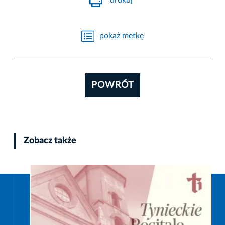
drukuj
pokaż metkę
POWRÓT
Zobacz także