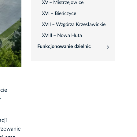
XV – Mistrzejowice
XVI – Bieńczyce
XVII – Wzgórza Krzesławickie
XVIII – Nowa Huta
Funkcjonowanie dzielnic
rozwiń
cie
e
cji
grzewanie