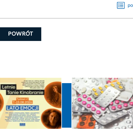
po
POWRÓT