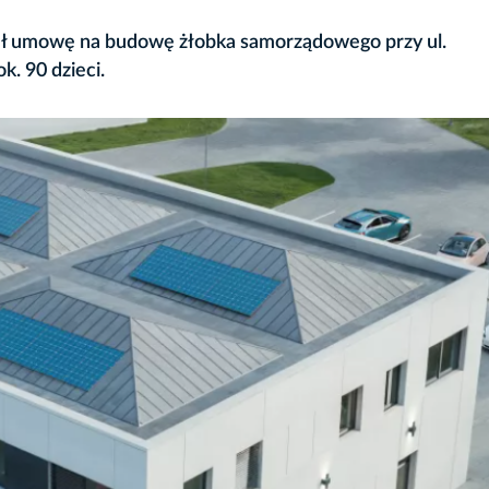
sał umowę na budowę żłobka samorządowego przy ul.
k. 90 dzieci.