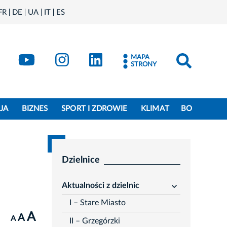
FR
DE
UA
IT
ES
book
Kraków - X
Kraków - YouTube
Kraków - Instagram
Kraków - LinkedIn
MAPA
STRONY
JA
BIZNES
SPORT I ZDROWIE
KLIMAT
BO
Dzielnice
Aktualności z dzielnic
rozwiń
I – Stare Miasto
A
A
A
II – Grzegórzki