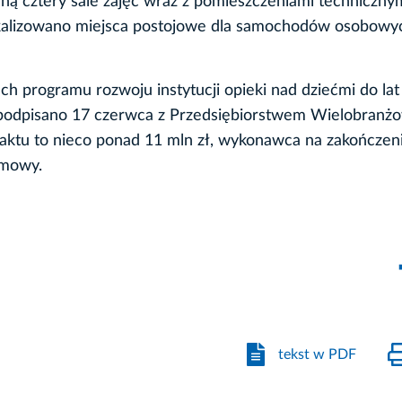
aną cztery sale zajęć wraz z pomieszczeniami techniczny
lokalizowano miejsca postojowe dla samochodów osobowy
h programu rozwoju instytucji opieki nad dziećmi do lat
podpisano 17 czerwca z Przedsiębiorstwem Wielobran
raktu to nieco ponad 11 mln zł, wykonawca na zakończen
umowy.
tekst w PDF