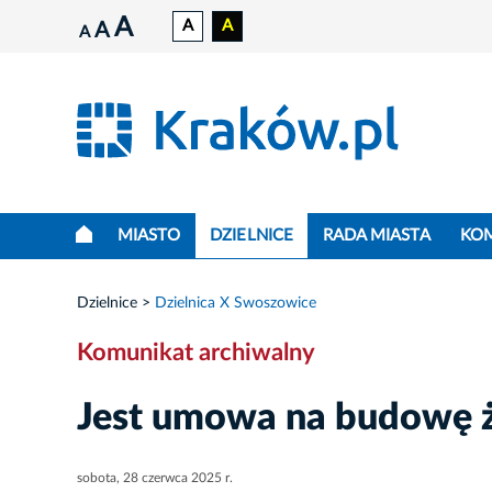
A
A
A
A
A
MIASTO
DZIELNICE
RADA MIASTA
KO
Dzielnice
Dzielnica X Swoszowice
Komunikat archiwalny
Jest umowa na budowę ż
sobota, 28 czerwca 2025 r.