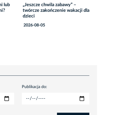
i lub
„Jeszcze chwila zabawy” –
Małopol
mi?
twórcze zakończenie wakacji dla
wraca 
dzieci
2026-08
2026-08-05
Publikacja do: