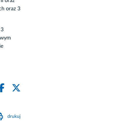
mi oraz
ch oraz 3
 3
żowym
ie
drukuj