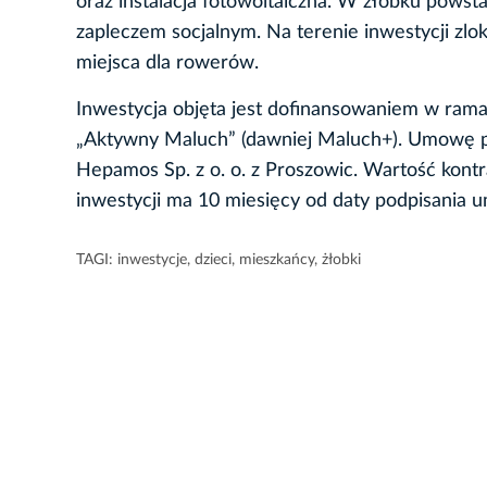
oraz instalacja fotowoltaiczna. W żłobku powst
zapleczem socjalnym. Na terenie inwestycji z
miejsca dla rowerów.
Inwestycja objęta jest dofinansowaniem w ramac
„Aktywny Maluch” (dawniej Maluch+). Umowę 
Hepamos Sp. z o. o. z Proszowic. Wartość kont
inwestycji ma 10 miesięcy od daty podpisania 
TAGI:
inwestycje
,
dzieci
,
mieszkańcy
,
żłobki