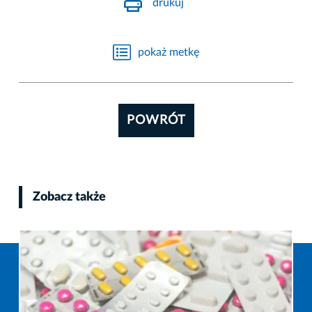
drukuj
pokaż metkę
POWRÓT
Zobacz także