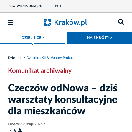
PL
UŁATWIENIA DOSTĘPU
ROZWIŃ MENU
ROZWIŃ
DZIELNICE
NA SKRÓTY
Dzielnice
Dzielnica XII Bieżanów-Prokocim
Komunikat archiwalny
Czeczów odNowa – dziś
warsztaty konsultacyjne
dla mieszkańców
czwartek, 8 maja 2025 r.
A
A