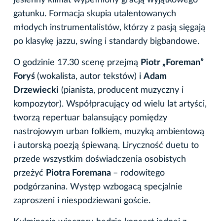
jesienny klimat wypełniony gracją wyjątkowego
gatunku. Formacja skupia utalentowanych
młodych instrumentalistów, którzy z pasją sięgają
po klasykę jazzu, swing i standardy bigbandowe.
O godzinie 17.30 scenę przejmą
Piotr „Foreman”
Foryś
(wokalista, autor tekstów) i
Adam
Drzewiecki
(pianista, producent muzyczny i
kompozytor). Współpracujący od wielu lat artyści,
tworzą repertuar balansujący pomiędzy
nastrojowym urban folkiem, muzyką ambientową
i autorską poezją śpiewaną. Liryczność duetu to
przede wszystkim doświadczenia osobistych
przeżyć
Piotra Foremana
– rodowitego
podgórzanina. Występ wzbogacą specjalnie
zaproszeni i niespodziewani goście.