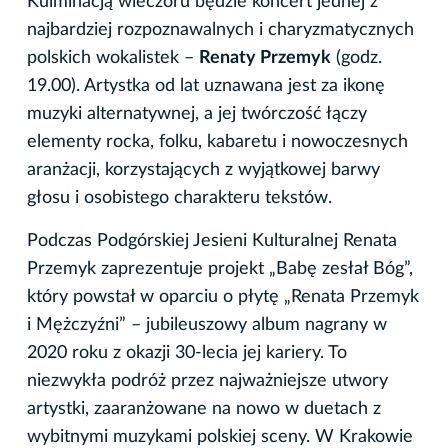
Kulminacją wieczoru będzie koncert jednej z
najbardziej rozpoznawalnych i charyzmatycznych
polskich wokalistek –
Renaty Przemyk
(godz.
19.00). Artystka od lat uznawana jest za ikonę
muzyki alternatywnej, a jej twórczość łączy
elementy rocka, folku, kabaretu i nowoczesnych
aranżacji, korzystających z wyjątkowej barwy
głosu i osobistego charakteru tekstów.
Podczas Podgórskiej Jesieni Kulturalnej Renata
Przemyk zaprezentuje projekt „Babę zesłał Bóg”,
który powstał w oparciu o płytę „Renata Przemyk
i Mężczyźni” – jubileuszowy album nagrany w
2020 roku z okazji 30-lecia jej kariery. To
niezwykła podróż przez najważniejsze utwory
artystki, zaaranżowane na nowo w duetach z
wybitnymi muzykami polskiej sceny. W Krakowie