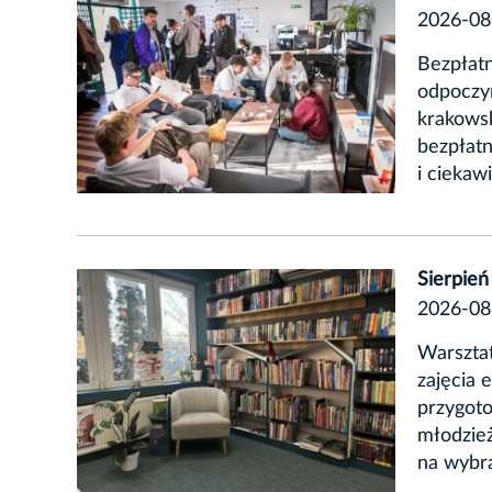
2026-08
Bezpłatn
odpoczy
krakows
bezpłatn
i ciekaw
Sierpień
2026-08
Warsztat
zajęcia 
przygoto
młodzież
na wybra