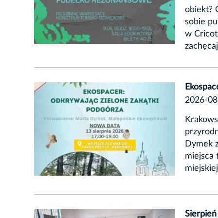
obiekt?
sobie p
w Cricot
zachęca
Ekospace
2026-08
Krakowsk
przyrodn
Dymek z
miejsca 
miejskie
Sierpień