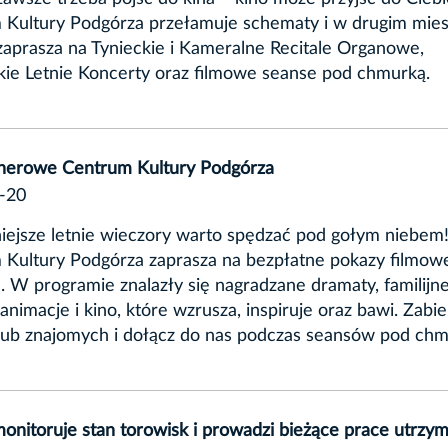
 Kultury Podgórza przełamuje schematy i w drugim mies
zaprasza na Tynieckie i Kameralne Recitale Organowe,
ie Letnie Koncerty oraz filmowe seanse pod chmurką.
enerowe Centrum Kultury Podgórza
-20
iejsze letnie wieczory warto spędzać pod gołym niebem
 Kultury Podgórza zaprasza na bezpłatne pokazy filmow
. W programie znalazły się nagradzane dramaty, familijne 
animacje i kino, które wzrusza, inspiruje oraz bawi. Zabie
lub znajomych i dołącz do nas podczas seansów pod chm
onitoruje stan torowisk i prowadzi bieżące prace utrzy