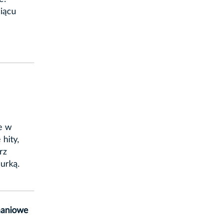
iącu
!
e w
hity,
rz
urką.
maniowe