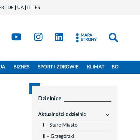
FR
DE
UA
IT
ES
book
Kraków - X
Kraków - YouTube
Kraków - Instagram
Kraków - LinkedIn
MAPA
STRONY
JA
BIZNES
SPORT I ZDROWIE
KLIMAT
BO
Dzielnice
Aktualności z dzielnic
rozwiń
I – Stare Miasto
II – Grzegórzki