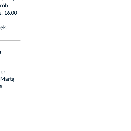
Zrób
z. 16.00
ęk.
a
cer
 Martą
e