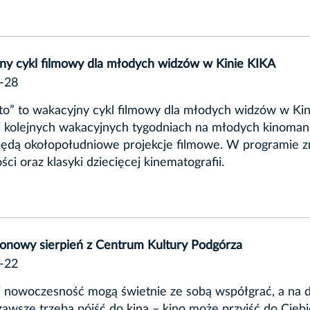
ny cykl filmowy dla młodych widzów w Kinie KIKA
-28
to” to wakacyjny cykl filmowy dla młodych widzów w Kin
 kolejnych wakacyjnych tygodniach na młodych kinoma
będą okołopołudniowe projekcje filmowe. W programie z
ści oraz klasyki dziecięcej kinematografii.
lonowy sierpień z Centrum Kultury Podgórza
-22
i nowoczesność mogą świetnie ze sobą współgrać, a na 
 zawsze trzeba pójść do kina – kino może przyjść do Ciebi