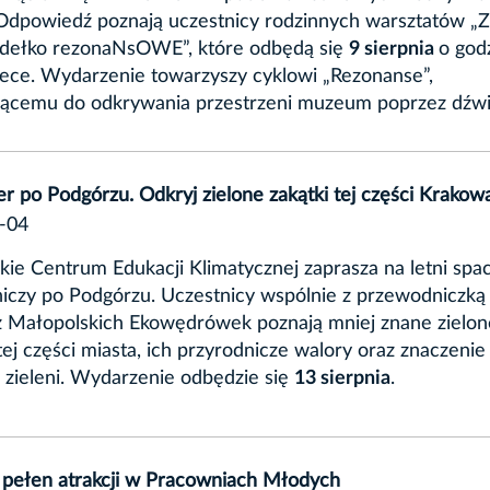
 Odpowiedź poznają uczestnicy rodzinnych warsztatów „
udełko rezonaNsOWE”, które odbędą się
9 sierpnia
o god
ece. Wydarzenie towarzyszy cyklowi „Rezonanse”,
jącemu do odkrywania przestrzeni muzeum poprzez dźwi
r po Podgórzu. Odkryj zielone zakątki tej części Krakow
-04
ie Centrum Edukacji Klimatycznej zaprasza na letni spa
iczy po Podgórzu. Uczestnicy wspólnie z przewodniczką
 Małopolskich Ekowędrówek poznają mniej znane zielon
tej części miasta, ich przyrodnicze walory oraz znaczenie
j zieleni. Wydarzenie odbędzie się
13 sierpnia
.
 pełen atrakcji w Pracowniach Młodych