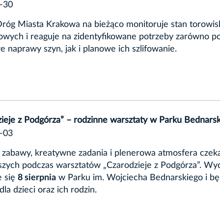
-30
róg Miasta Krakowa na bieżąco monitoruje stan torowis
owych i reaguje na zidentyfikowane potrzeby zarówno p
 naprawy szyn, jak i planowe ich szlifowanie.
ieje z Podgórza” – rodzinne warsztaty w Parku Bednars
-03
zabawy, kreatywne zadania i plenerowa atmosfera czeka
szych podczas warsztatów „Czarodzieje z Podgórza”. Wy
e się
8 sierpnia
w Parku im. Wojciecha Bednarskiego i bę
dla dzieci oraz ich rodzin.