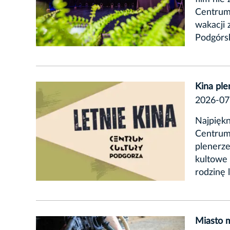
Centrum
wakacji 
Podgórsk
Kina pl
2026-07
Najpiękn
Centrum
plenerze
kultowe 
rodzinę 
Miasto m