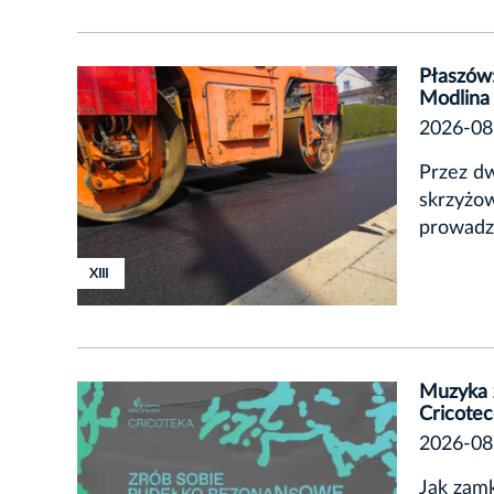
Płaszów
Modlina
2026-08
Przez dw
skrzyżow
prowadz
XIII
Muzyka 
Cricote
2026-08
Jak zam