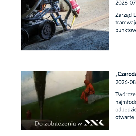
2026-07
Zarząd D
tramwaj
punktowe
„Czarodz
2026-08
Twórcze 
najmłod
odbędzi
otwarte 