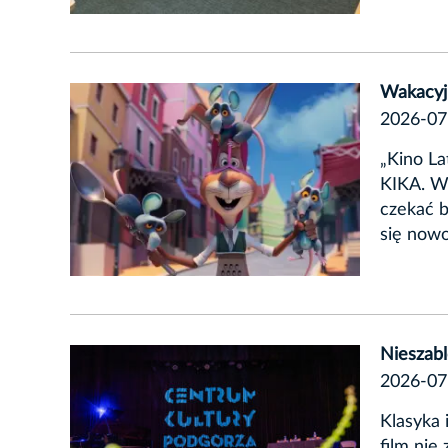
Wakacyj
2026-07
„Kino La
KIKA. W
czekać 
się nowo
Nieszab
2026-07
Klasyka 
film nie