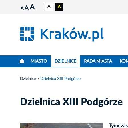
A
A
A
A
A
MIASTO
DZIELNICE
RADA MIASTA
KO
Dzielnice
Dzielnica XIII Podgórze
Dzielnica XIII Podgórze
Tymczas