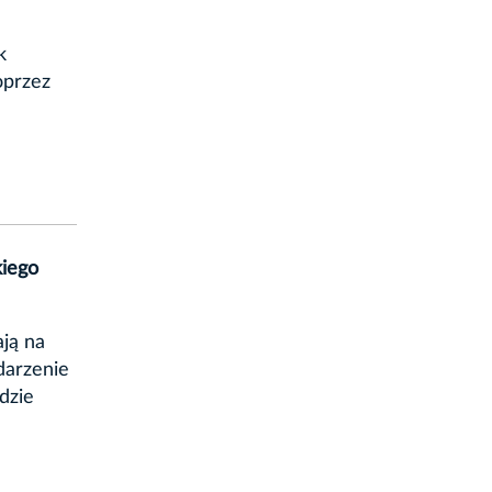
k
oprzez
kiego
ją na
darzenie
dzie