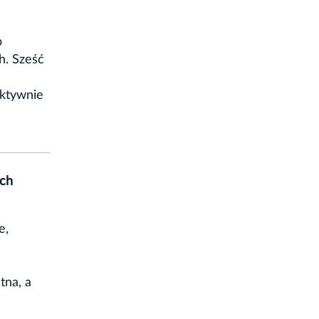
o
h. Sześć
aktywnie
ach
e,
tna, a