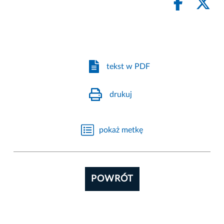
tekst w PDF
drukuj
pokaż metkę
POWRÓT