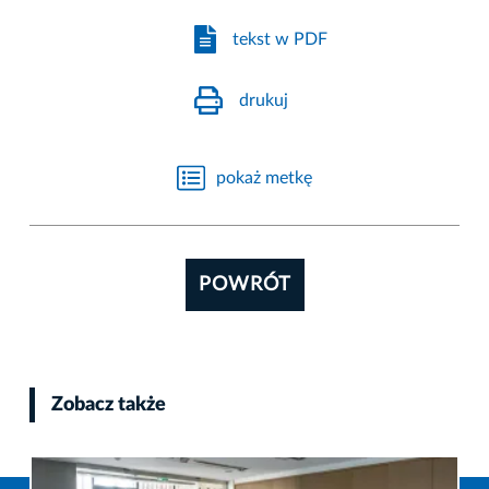
tekst w PDF
drukuj
pokaż metkę
POWRÓT
Zobacz także