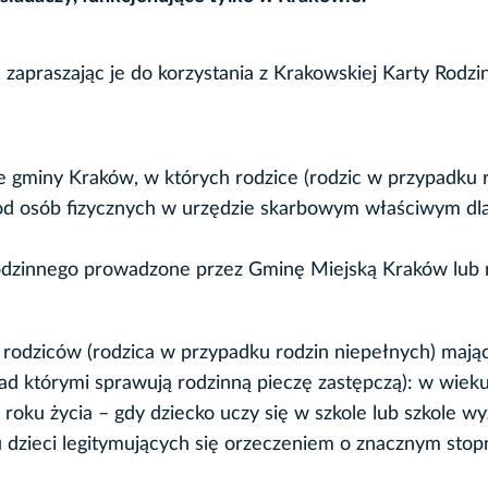
zapraszając je do korzystania z Krakowskiej Karty Rodzin
ie gminy Kraków, w których rodzice (rodzic w przypadku 
 od osób fizycznych w urzędzie skarbowym właściwym dl
zinnego prowadzone przez Gminę Miejską Kraków lub n
 z rodziców (rodzica w przypadku rodzin niepełnych) mają
 nad którymi sprawują rodzinną pieczę zastępczą): w wiek
roku życia – gdy dziecko uczy się w szkole lub szkole wy
dzieci legitymujących się orzeczeniem o znacznym stop