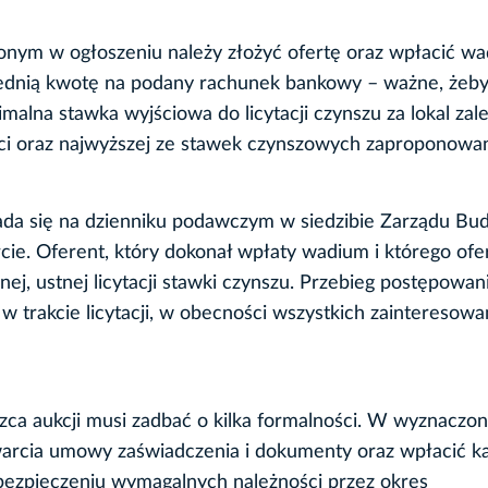
zonym w ogłoszeniu należy złożyć ofertę oraz wpłacić wa
ednią kwotę na podany rachunek bankowy – ważne, żeby
alna stawka wyjściowa do licytacji czynszu za lokal zal
ości oraz najwyższej ze stawek czynszowych zaproponowa
kłada się na dzienniku podawczym w siedzibie Zarządu B
cie. Oferent, który dokonał wpłaty wadium i którego ofe
ej, ustnej licytacji stawki czynszu. Przebieg postępowani
 trakcie licytacji, w obecności wszystkich zainteresowa
ęzca aukcji musi zadbać o kilka formalności. W wyznaczo
warcia umowy zaświadczenia i dokumenty oraz wpłacić ka
abezpieczeniu wymagalnych należności przez okres