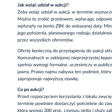
Jak wziąć udział w aukcji?
Żeby wziąć udział w aukcji, w terminie wyznac
Można to zrobić przelewem, wpłacając odpowi
wpłynęły na konto ZBK do wskazanej daty. Minim
jego położenia, planowanego rodzaju działaln
przez wszystkich oferentów.
Ofertę konieczną do przystąpienia do aukcji s
Komunalnych w zaklejonej nieprzejrzystej koper
spełnia wymogi formalne, uczestniczy w publiczn
jawny. Prawo najmu nabywa ten podmiot, który w
zaproponuje najwyższą stawkę.
Co po aukcji?
Przed rozpoczęciem korzystania z lokalu zwyci
terminie powinien dostarczyć potrzebne do za
która wynosi 300 proc. czynszu netto i służy z