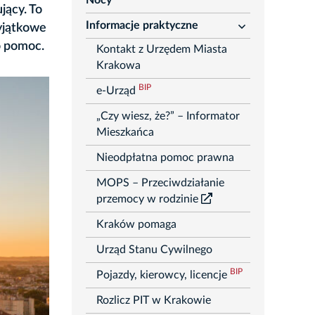
Nocy
jący. To
Informacje praktyczne
yjątkowe
rozwiń
o pomoc.
Kontakt z Urzędem Miasta
Krakowa
BIP
e-Urząd
„Czy wiesz, że?” – Informator
Mieszkańca
Nieodpłatna pomoc prawna
MOPS – Przeciwdziałanie
przemocy w rodzinie
Kraków pomaga
Urząd Stanu Cywilnego
BIP
Pojazdy, kierowcy, licencje
Rozlicz PIT w Krakowie