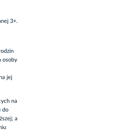
nej 3+.
rodzin
a osoby
a jej
cych na
u do
ższej; a
niu