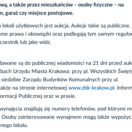
ową, a także przez mieszkańców – osoby fizyczne – na
, garaż czy miejsce postojowe.
li użytkowych jest aukcja. Aukcje takie są publiczne, 
 same prawa i obowiązki oraz podlegają tym samym reguł
zestnik lub jako widz.
awane są do publicznej wiadomości na 21 dni przed aukc
zibach Urzędu Miasta Krakowa: przy pl. Wszystkich Święt
 siedzibie Zarządu Budynków Komunalnych przy ul.
także na stronie internetowej
www.zbk-krakow.pl
. Infor
formacji Publicznej oraz w prasie.
wynajęcia znajdują się numery telefonów, pod którymi 
ch. Osoby zainteresowane wynajmem mogą także wypożyc
nego lokalu.