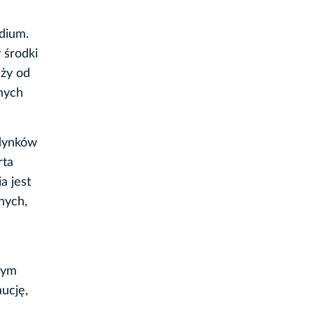
dium.
 środki
eży od
nych
udynków
rta
a jest
nych,
nym
ucję,