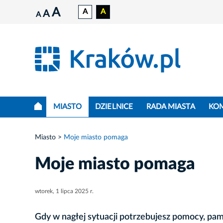
A
A
A
A
A
MIASTO
DZIELNICE
RADA MIASTA
KO
Miasto
Moje miasto pomaga
Moje miasto pomaga
wtorek, 1 lipca 2025 r.
Gdy w nagłej sytuacji potrzebujesz pomocy, pa