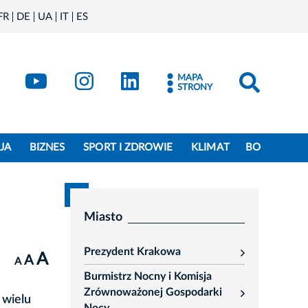
FR
DE
UA
IT
ES
book
Kraków - X
Kraków - YouTube
Kraków - Instagram
Kraków - LinkedIn
MAPA
STRONY
JA
BIZNES
SPORT I ZDROWIE
KLIMAT
BO
Miasto
Prezydent Krakowa
A
rozwiń
A
A
Burmistrz Nocny i Komisja
Zrównoważonej Gospodarki
 wielu
rozwiń