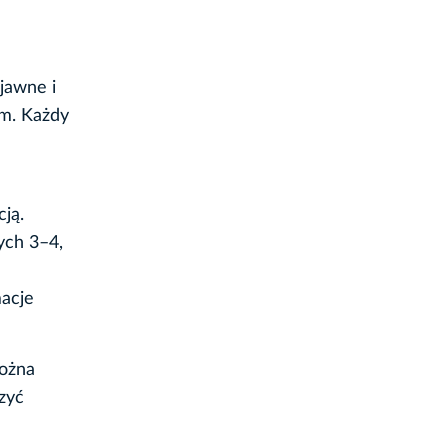
jawne i
om. Każdy
ją.
ych 3–4,
macje
można
zyć