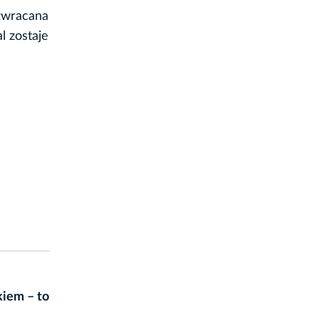
 zwracana
l zostaje
iem – to