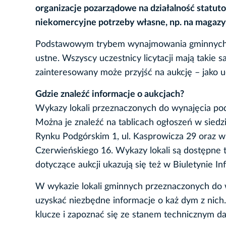
organizacje pozarządowe na działalność statut
niekomercyjne potrzeby własne, np. na magazyn
Podstawowym trybem wynajmowania gminnych loka
ustne. Wszyscy uczestnicy licytacji mają takie
zainteresowany może przyjść na aukcję – jako uc
Gdzie znaleźć informacje o aukcjach?
Wykazy lokali przeznaczonych do wynajęcia pod
Można je znaleźć na tablicach ogłoszeń w sied
Rynku Podgórskim 1, ul. Kasprowicza 29 oraz w
Czerwieńskiego 16. Wykazy lokali są dostępne 
dotyczące aukcji ukazują się też w Biuletynie In
W wykazie lokali gminnych przeznaczonych do 
uzyskać niezbędne informacje o każ dym z ni
klucze i zapoznać się ze stanem technicznym da