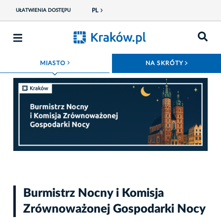
PL
UŁATWIENIA DOSTĘPU
ROZWIŃ MENU
ROZWIŃ
MIASTO
NA SKRÓTY
Fot. krakow.pl
Burmistrz Nocny i Komisja
Zrównoważonej Gospodarki Nocy