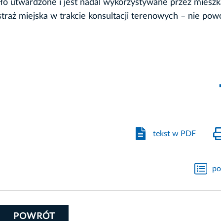
ało utwardzone i jest nadal wykorzystywane przez mies
straż miejska w trakcie konsultacji terenowych – nie pow
tekst w PDF
po
POWRÓT