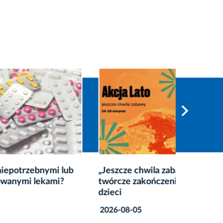
i lub
„Jeszcze chwila zabawy” –
Małopol
mi?
twórcze zakończenie wakacji dla
wraca 
dzieci
2026-08
2026-08-05