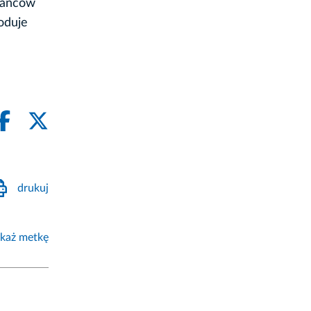
zkańców
oduje
drukuj
każ metkę