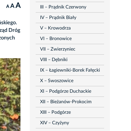
A
A
A
III – Prądnik Czerwony
IV – Prądnik Biały
ńskiego.
V – Krowodrza
rząd Dróg
dzonych
VI – Bronowice
VII – Zwierzyniec
VIII – Dębniki
IX – Łagiewniki-Borek Fałęcki
X – Swoszowice
XI – Podgórze Duchackie
XII – Bieżanów-Prokocim
XIII – Podgórze
XIV – Czyżyny