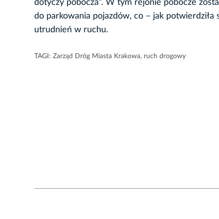
dotyczy pobocza”. W tym rejonie pobocze zost
do parkowania pojazdów, co – jak potwierdziła 
utrudnień w ruchu.
TAGI:
Zarząd Dróg Miasta Krakowa
,
ruch drogowy