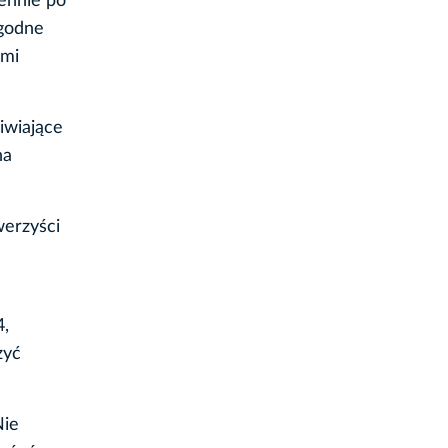
ennie po
ygodne
ymi
iwiające
na
erzyści
4,
zyć
Nie