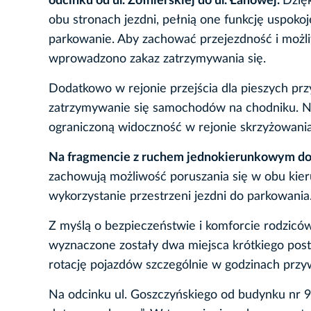
odcinku od ul. Żołnierskiej do ul. Łanowej.
Dzię
obu stronach jezdni, pełnią one funkcję uspok
parkowanie. Aby zachować przejezdność i możl
wprowadzono zakaz zatrzymywania się.
Dodatkowo w rejonie przejścia dla pieszych prz
zatrzymywanie się samochodów na chodniku. Na
ograniczoną widoczność w rejonie skrzyżowania
Na fragmencie z ruchem jednokierunkowym do
zachowują możliwość poruszania się w obu kier
wykorzystanie przestrzeni jezdni do parkowania
Z myślą o bezpieczeństwie i komforcie rodziców
wyznaczone zostały dwa miejsca krótkiego post
rotację pojazdów szczególnie w godzinach przy
Na odcinku ul. Goszczyńskiego od budynku nr 9 