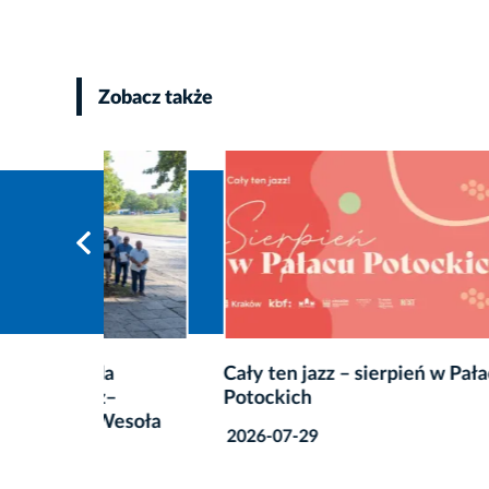
Zobacz także
Cały ten jazz – sierpień w Pałacu
Lato em
Potockich
wakacy
esoła
filmow
2026-07-29
2026-0