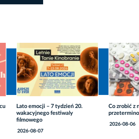
ocji – 7 tydzień 20.
Co zrobić z niepotrzebnym
jnego festiwaly
przeterminowanymi leka
ego
2026-08-06
8-07