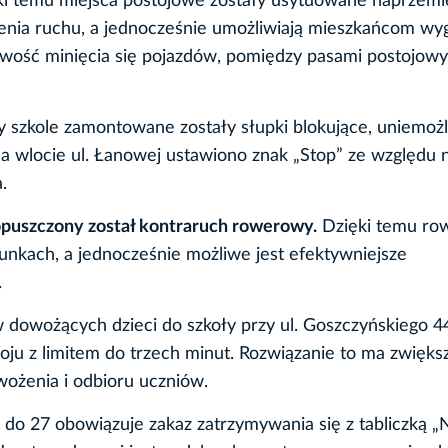
ki temu miejsca postojowe zostały usytuowane naprzemi
ojenia ruchu, a jednocześnie umożliwiają mieszkańcom w
iwość minięcia się pojazdów, pomiędzy pasami postojow
y szkole zamontowane zostały słupki blokujące, uniemożl
 wlocie ul. Łanowej ustawiono znak „Stop” ze względu 
.
puszczony został kontraruch rowerowy.
Dzięki temu row
unkach, a jednocześnie możliwe jest efektywniejsze
.
 dowożących dzieci do szkoły przy ul. Goszczyńskiego 4
oju z limitem do trzech minut. Rozwiązanie to ma zwięks
wożenia i odbioru uczniów.
do 27 obowiązuje zakaz zatrzymywania się z tabliczką „