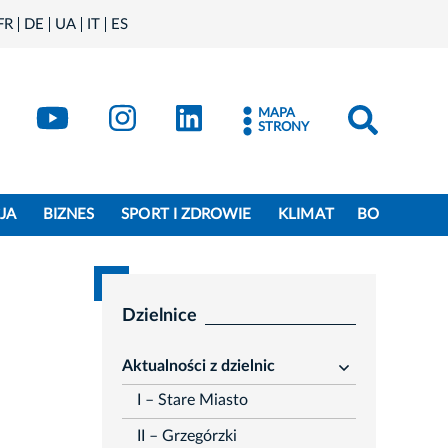
FR
DE
UA
IT
ES
book
Kraków - X
Kraków - YouTube
Kraków - Instagram
Kraków - LinkedIn
MAPA
STRONY
JA
BIZNES
SPORT I ZDROWIE
KLIMAT
BO
Dzielnice
Aktualności z dzielnic
rozwiń
I – Stare Miasto
II – Grzegórzki