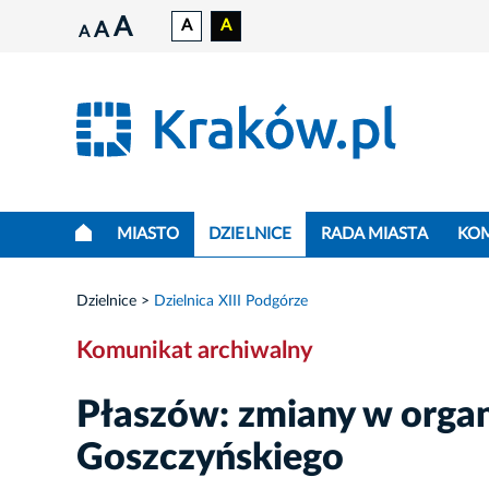
A
A
A
A
A
MIASTO
DZIELNICE
RADA MIASTA
KO
Dzielnice
Dzielnica XIII Podgórze
Komunikat archiwalny
Płaszów: zmiany w organi
Goszczyńskiego