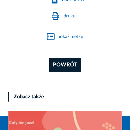
drukuj
pokaż metkę
POWRÓT
Zobacz także