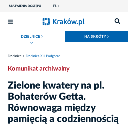
PL
UŁATWIENIA DOSTĘPU
ROZWIŃ MENU
ROZWIŃ
DZIELNICE
NA SKRÓTY
Dzielnice
Dzielnica XIII Podgórze
Komunikat archiwalny
Zielone kwatery na pl.
Bohaterów Getta.
Równowaga między
pamięcią a codziennością