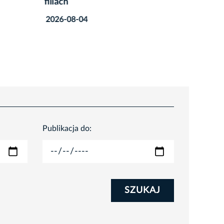
filiach
Kinobra
2026-08-04
2026-07
Publikacja do:
SZUKAJ