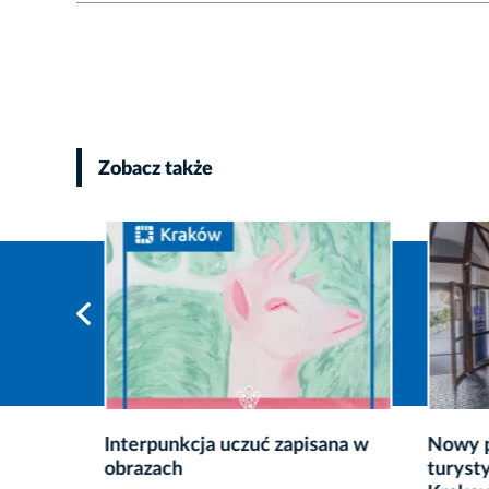
Zobacz także
iksu
Interpunkcja uczuć zapisana w
Nowy p
obrazach
turyst