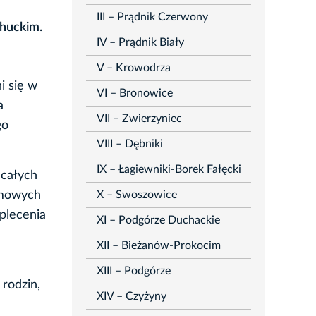
III – Prądnik Czerwony
huckim.
IV – Prądnik Biały
V – Krowodrza
i się w
VI – Bronowice
a
VII – Zwierzyniec
go
VIII – Dębniki
IX – Łagiewniki-Borek Fałęcki
 całych
X – Swoszowice
domowych
plecenia
XI – Podgórze Duchackie
XII – Bieżanów-Prokocim
XIII – Podgórze
 rodzin,
XIV – Czyżyny