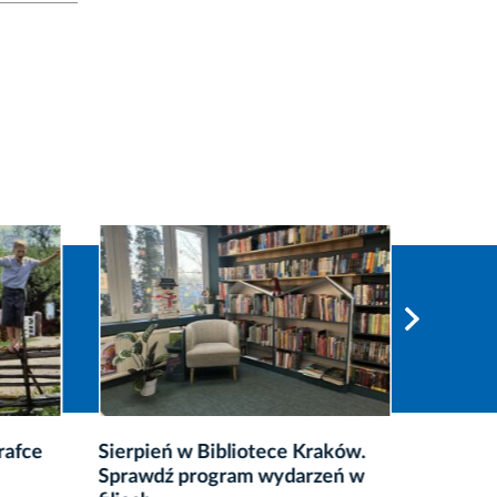
rafce
Sierpień w Bibliotece Kraków.
Szósty 
Sprawdź program wydarzeń w
festiwa