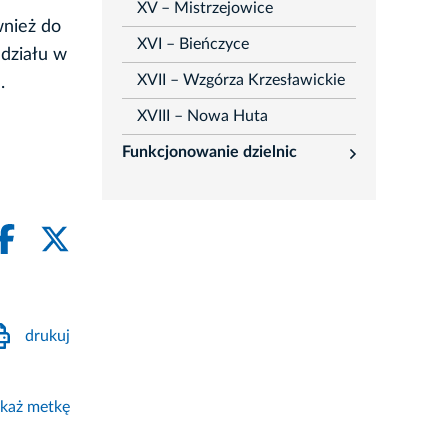
XV – Mistrzejowice
wnież do
XVI – Bieńczyce
udziału w
XVII – Wzgórza Krzesławickie
.
XVIII – Nowa Huta
Funkcjonowanie dzielnic
rozwiń
drukuj
każ metkę