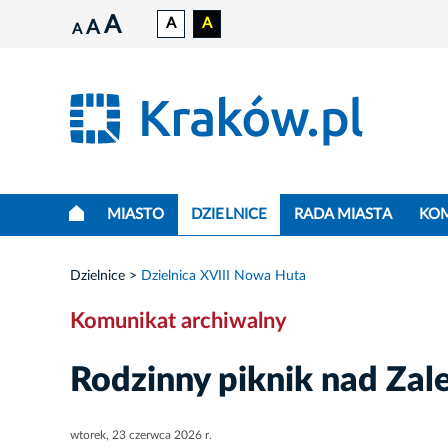
A
A
A
A
A
MIASTO
DZIELNICE
RADA MIASTA
KO
Dzielnice
Dzielnica XVIII Nowa Huta
Komunikat archiwalny
Rodzinny piknik nad Z
wtorek, 23 czerwca 2026 r.