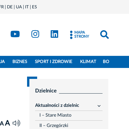
FR
DE
UA
IT
ES
book
Kraków - X
Kraków - YouTube
Kraków - Instagram
Kraków - LinkedIn
MAPA
STRONY
JA
BIZNES
SPORT I ZDROWIE
KLIMAT
BO
Dzielnice
Aktualności z dzielnic
rozwiń
I – Stare Miasto
A
A
II – Grzegórzki